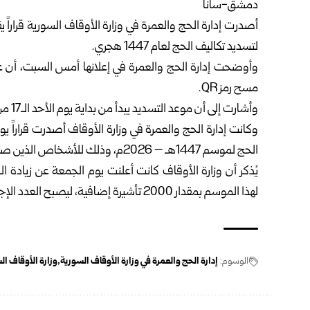
دمشق-سانا‏
أصدرت إدارة الحج والعمرة في
وزارة الأوقاف السورية
لتسديد تكاليف الحج لعام 1447 هجري.‏
وأوضحت إدارة الحج والعمرة في إعلانها أمس السبت، أن عل
مسح رمز ‏QR‏.‏
وأشارت إلى أن موعد التسديد يبدأ من بداية يوم الأحد الـ17 من أيار 2026، ولغاية نهاية دوام ‏يوم الإثنين الـ 18 من أيار الجاري.‏
الحج لموسم 1447هـ – 2026م، وذلك للأشخاص ‏الذين صدرت لهم إشعارات دفع، ولم يتسنَّ لهم تسديد المبلغ.‏
يُذكر أن وزارة الأوقاف كانت أعلنت يوم الجمعة عن زيادة 
لهذا الموسم بمقدار 2000 تأشيرة إضافية، ليصبح ‏العدد الإجمالي لحصة سوريا 24500 حاجّ وحاجّة.‏
الوسوم:
إدارة الحج والعمرة في وزارة الأوقاف السورية
وزارة الأوقاف ال