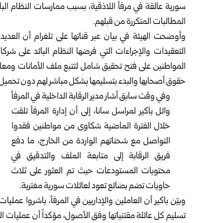
سورية عالقة في مرفأ اللاذقية، بسبب ممارسات النظام ‏ال
المطالبات المتكررة ‏من قبلهم.‏
وأوضحت الهيئة في بيان عبر قناتها على تلغرام أن العديد 
التعقيدات والإجراءات التي فرضها النظام البائد على ‏شرك
المواطنين على فتح ‏تحقيق شامل لتتبع ملف الأمانات ومعالجة 
حقوق أصحابها والبدء بتسليمها بشكل مباشر لهم دون تحميل أص
وفي وقت سابق أشار مدير الرقابة الداخلية في المرفأ
وائل باكير لمراسل سانا، إلى أن إدارة ‏المرفأ تلقت
‏خلال الفترة الماضية شكاوى من مواطنين فقدوا
التواصل مع شحناتهم ‏الواردة من ‏الخارج، ما دفع
فريق الرقابة إلى متابعة الملف والتدقيق في
محتويات ‏المستودعات حيث ‏تم العثور على ثلاث
حاويات تضم بضائع تعود لعائلات سورية ‏مغتربة.‏
وبيّن باكير أن العاملين والإداريين في المرفأ، باشروا عمليا
تسليم كل عائلة مقتنياتها وفق الأصول، مؤكداً أن ‌‏عمليات 