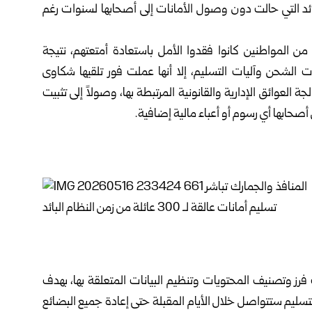
بائد التي حالت دون وصول الأمانات إلى أصحابها لسنوات رغم
من المواطنين كانوا فقدوا ‏الأمل باستعادة أمتعتهم، نتيجة
ات الشحن وآليات التسليم، إلا أنها عملت فور تلقيها شكاوى
العوائق الإدارية والقانونية المرتبطة بها، ‏وصولاً إلى تثبيت
حابها ‏أي رسوم أو أعباء مالية إضافية.‏
ت فرز وتصنيف المحتويات ‌‏وتنظيم البيانات المتعلقة بها، بهدف
التسليم ستتواصل خلال الأيام المقبلة حتى إعادة جميع البضائع