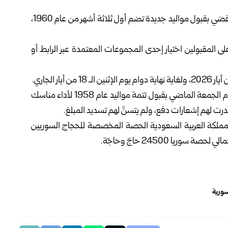
قراراً يقضي بقبول مواليد ‏جديدة تضم أول ثلاثة أشهر من عام 1960،
ى المقبولين اختيار إحدى ‏المجموعات المعتمدة عبر
الرابط
‎ أو
‏وكانت إدارة الحج والعمرة في وزارة الأوقاف أصدرت قراراً يوم الجمعة الماضي‏ بقبول ‏تتمة مواليد عام 1958 لأداء مناسك
المملكة العربية السعودية ‏الحصة المخصصة للحجاج السوريين
سورية