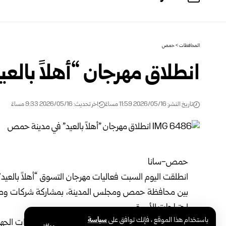
المحافظات
>
حمص
انطلاق مهرجان “أهلاً بال
تاريخ النشر: 2026/05/16 11:59 مساءً
اخر تحديث: 2026/05/16 9:33 مساءً
حمص-سانا
انطلقت اليوم السبت فعاليات مهرجان التسوق “أهلاً بالعيد
بين محافظة حمص ومجلس المدينة، بمشاركة ‏شركات وطنية
احتياجات الأسرة.
باستخدام هذا الموقع ، فإنك توافق على
سياسة
وأوضح مدير مؤسسة الموصلي للمعارض والمؤتمرات الجهة ا