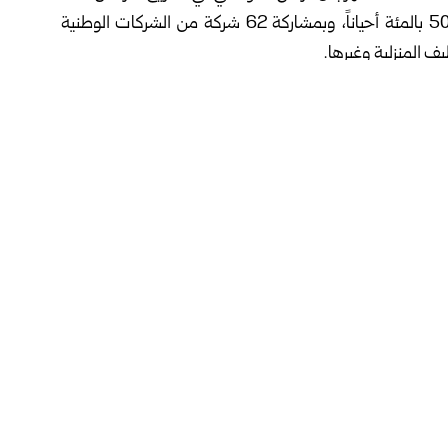
أن المهرجان بدورته السادسة يقدم حسومات تصل ‏حتى 50 بالمئة أحياناً، وبمشاركة 62 شركة من الشركات الوطنية
ف المنزلية وغيرها.‏
وملحقاتها إضافة لتشكيلة ‏من المباخر والبخور وقطع تراثية
ات بحسومات تصل حتى 20 بالمئة.
وتستمر فعاليات المهرجان حتى الـ 25 من أيار الجاري، ويستقبل الزوار من الساعة الرابعة ‏عصراً حتى 11 ليلاً، كما يتضمن