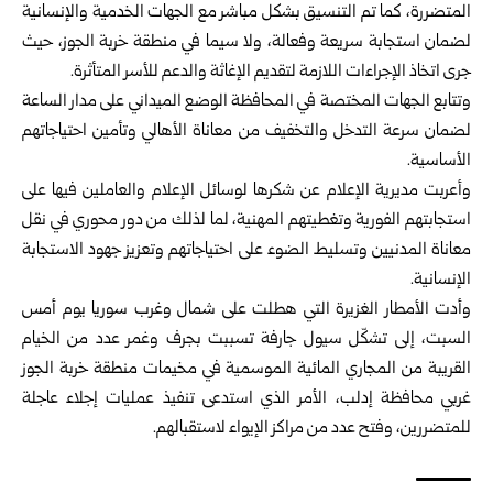
المتضررة، كما تم التنسيق بشكل مباشر مع الجهات الخدمية والإنسانية
لضمان استجابة سريعة وفعالة، ولا سيما في منطقة خربة الجوز، حيث
جرى اتخاذ الإجراءات اللازمة لتقديم الإغاثة والدعم للأسر المتأثرة.
وتتابع الجهات المختصة في المحافظة الوضع الميداني على مدار الساعة
لضمان سرعة التدخل والتخفيف من معاناة الأهالي وتأمين احتياجاتهم
الأساسية.
وأعربت مديرية الإعلام عن شكرها لوسائل الإعلام والعاملين فيها على
استجابتهم الفورية وتغطيتهم المهنية، لما لذلك من دور محوري في نقل
معاناة المدنيين وتسليط الضوء على احتياجاتهم وتعزيز جهود الاستجابة
الإنسانية.
وأدت الأمطار الغزيرة التي هطلت على شمال وغرب سوريا يوم أمس
السبت، إلى تشكّل سيول جارفة تسببت بجرف وغمر عدد من الخيام
القريبة من المجاري المائية الموسمية في مخيمات منطقة خربة الجوز
غربي
محافظة إدلب
، الأمر الذي استدعى تنفيذ عمليات إجلاء عاجلة
للمتضررين، وفتح عدد من مراكز الإيواء لاستقبالهم.