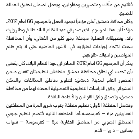
فئاتهم من ملّاك ومتضررين ومقاولين، ويعمل لضمان تحقيق العدالة
للجميع.
وكان محافظ دمشق أعلن مؤخراً تجميد العمل بالمرسوم 66 لعام 2012،
مؤكداً أن هذا المرسوم الذي صدر في عهد النظام البائد ظالمٌ وجائر وإرث
بائد، وتطبيقاته العملية مجحفة بحق كثير من الأهالي، وأن المحافظة
سعت لاتخاذ إجراءات احترازية في الأشهر الماضية حتى لا يتم ظلم
المواطنين وانتهاك حقوقهم.
يذكر أن المرسوم 66 لعام 2012 الصادر في عهد النظام البائد، كان يقضي
بأن تحدث في نطاق محافظة دمشق منطقتان تنظيميتان تقعان ضمن
المصور العام لمدينة دمشق؛ لتطوير مناطق المخالفات والسكن
العشوائي وفق الدراسات التنظيمية التفصيلية المعدة لهما من محافظة
دمشق، وتصدق وفق القوانين والأنظمة النافذة.
وتشمل المنطقة الأولى: تنظيم منطقة جنوب شرق المزة من المنطقتين
العقاريتين مزة – كفرسوسة،أما المنطقة الثانية فتضم: تنظيم جنوبي
المتحلق الجنوبي من المناطق العقارية مزة – كفرسوسة – قنوات
بساتين – داريا – قدم.