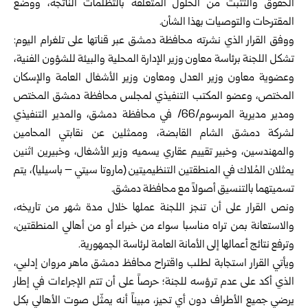
الحقوق والتثبت من الحلول المتعلقة بالتظلمات الناتجة، ووضع
المقترحات والتوصيات بهذا الشأن.
ووفق القرار الذي نشرته محافظة
دمشق
عبر قناتها على تلغرام اليوم:
تشكل اللجنة برئاسة معاون وزير الإدارة المحلية والبيئة للشؤون الفنية،
وعضوية معاون وزير العدل ومعاون وزير الأشغال العامة والإسكان
المختص، وعضو المكتب التنفيذي لمجلس محافظة دمشق المختص
ومدير مديرية المرسوم/66/ في محافظة دمشق، والمدير التنفيذي
لشركة دمشق الشام القابضة، وممثلين عن نقابتي المحامين
والمهندسين، وخبير تقييم عقاري يسميه وزير الأشغال، وخبيرين اثنين
يمثلان المُلاك في المنطقتين التنظيميتين (ماروتا سيتي – باسيليا)، يتم
تسميتهما بالتنسيق أصولاً مع محافظة دمشق.
ونص القرار على أن تنجز اللجنة عملها خلال مدة شهر من تاريخه،
والاستعانة بمن تراه مناسبا سواء من خبراء أو من أهالي المنطقتين،
وترفع نتائج أعمالها إلى الأمانة العامة لرئاسة الجمهورية.
ويأتي القرار استجابة لطلب واقتراح محافظ دمشق ماهر مروان إدلبي،
الذي أكد على عدم ترؤسه للجنة؛ حرصاً على أن تتم الإجراءات في إطار
يرضي جميع الأطراف دون أي تحيز، مبيناً أنه يمثّل صوت الأهالي بكل