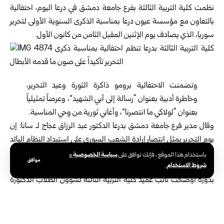
نظمت كلية التربية الثالثة بفرع جامعة دمشق في درعا اليوم، احتفالية
بالتعاون مع مؤسسة عيون درعا بمناسبة الذكرى السنوية الأولى لتحرير
سوريا، الذي يصادف يوم الإثنين المقبل الثامن من كانون الأول.
وتضمنت الاحتفالية برومو ذاكرة الثورة وعيد التحرير،
وخاطرة أدبية بعنوان “رسالة إلى أبي الشهيد”، وعرضاً تمثيلياً
بعنوان “لولاكي ما انتصرنا”، وأغاني ثورية من وحي المناسبة.
وقال مدير فرع جامعة دمشق بدرعا الدكتور عبد الرزاق عجاج لـ سانا: إن
يوم التحرير يمثل انتصار إرادة الشعب السوري على استبداد النظام البائد
وطغاته؛ لاستعادة دور سوريا ومكانتها التاريخية، وأن يعيش شعبها في
سياسة الخصوصية
باستخدام هذا الموقع ، فإنك توافق على
و
موافق
شروط الاستخدام
حرية وكرامة.
.
بدوره أوضحت نائب عميد كلية التربية الثالثة لشؤون الطلاب الدكتورة
فاطمة العليان، أن الاحتفال بالذكرى السنوية الأولى لتحرير سوريا رسالة
للعالم مفادها، بأن سوريا قادرة على النهوض من جديد، وكلية التربية
حاضرة لتأدية دورها وما يقع على عاتقها من مسؤولية في صناعة جيل