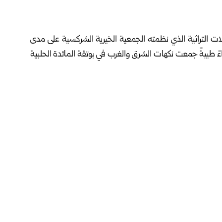
 التراثية الذي نظمته الجمعية الخيرية الشركسية على مدى
اءً طيبةً جمعت نكهات الشرق والغرب في بوتقة المائدة الحلبية
 أن فعالية “لقمة طيبة” كانت أكثر من مجرد معرض طعام، بل
 واحدة، وإبراز المأكولات كجزء من التراث اللامادي ووسيلة