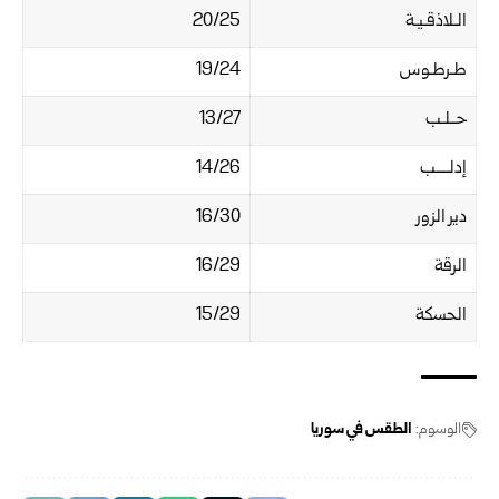
الـلاذقـيـة
20/25
طـرطـوس
19/24
حــلـب
13/27
إدلــــب
14/26
دير الزور
16/30
الرقة
16/29
الحسكة
15/29
الوسوم:
الطقس في سوريا