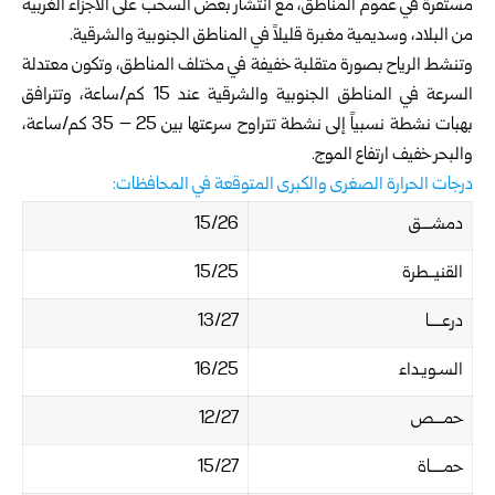
مستقرة في عموم المناطق، مع انتشار بعض السحب على الأجزاء الغربية
من البلاد، وسديمية مغبرة قليلاً في المناطق الجنوبية والشرقية.
وتنشط الرياح بصورة متقلبة خفيفة في مختلف المناطق، وتكون معتدلة
السرعة في المناطق الجنوبية والشرقية عند 15 كم/ساعة، وتترافق
بهبات نشطة نسبياً إلى نشطة تتراوح سرعتها بين 25 – 35 كم/ساعة،
والبحر خفيف ارتفاع الموج.
درجات الحرارة الصغرى والكبرى المتوقعة في المحافظات:
دمشـــق
15/26
القنيــطرة
15/25
درعــــا
13/27
السـويـداء
16/25
حمـــص
12/27
حمــــاة
15/27