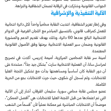
الجوانب القانونية وشاركت في الرقابة لضمان الشفافية والنزاهة.
الآلية التنفيذية والإشرافية
وفي إطار تعزيز الشفافية، انتدبت النقابة محامياً واحداً لكل دائرة انتخابية
للعمل كمراقب قانوني، بالتنسيق المباشر مع اللجان الفرعية في الدوائر
الانتخابية البالغ عددها 60 دائرة، وذلك بهدف تقديم الدعم والمشورة
القانونية وضمان سير العملية الانتخابية برمتها وفق الأصول القانونية
المعتمدة.
أمينة سر نقابة المحامين المركزية، أميمة إدريس، أكدت في تصريح
لمراسل سانا، أن العملية الانتخابية سارت “بشكل جيد جدّاً”، مشددة على
أن دور النقابة كان أساسياً ومساهمتها بدأت مع تشكيل اللجنة العليا
للانتخابات، ولم تُسجل أي شكوى، حيث جرت الانتخابات بجو من الحرية
الكاملة.
عضو مجلس نقابة محامي سوريا، سليمان القرفان، أشار إلى أن الآلية
التي تم اعتمادها من قبل اللجنة العليا للانتخابات هي “أفضل الممكن”،
موضحاً أن الانتخابات المباشرة غير ممكنة عملياً لأن “قسماً من الشعب