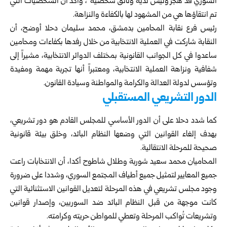
السوري قد هُجِّر وليس لديه وثائق شخصية”، وأكد أن الشخصيات التي
تم انتقاؤها هي من المشهود لها بالكفاءة والنزاهة.
رئيس فرع نقابة المحامين بدمشق، محمد سليمان دحلا أوضح، أن
النقابة شاركت في العملية الانتخابية من خلال رفدها بكفاءات ومحامين
ساعدوا في كل الجوانب القانونية بمختلف الدوائر الانتخابية، مشيراً إلى
شفافية ونزاهة العملية الانتخابية، ومعتبراً أنها تجربة مهمة ومفيدة
وتؤسس لدولة العدالة والكرامة والمواطنة وسيادة القانون.
الدور التشريعي المستقبلي
كما شدد دحلا على أن الدور الأساسي للمجلس القادم هو دور تشريعي،
بهدف إلغاء القوانين التي وضعها النظام البائد، وخلق بيئة قانونية
صحيحة للمرحلة الانتقالية.
المحاميان محمد سعيد شوربة وطلال شاطوح أكدا، أن الانتخابات راعت
جميع المعايير لتمثيل جميع أطياف المجتمع السوري، وشددا على ضرورة
وجود مجلس تشريعي في هذه المرحلة لتعديل القوانين الاستثنائية التي
كانت موجهة من قبل النظام البائد ضد السوريين، وإصدار قوانين
وتشريعات تُواكب المرحلة وتعطي للمواطن حريته وكرامته.