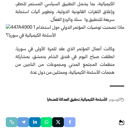
الكيميائية، بما يشمل التطبيق السياسي المستمر ﻟﻠﺤﻈﺮ،
وإغلاق الثغرات القانونية اﻟﺪوﻟﻴﺔ، وتطوير آليات استجابة
سريعة ﻟﻠﺘﺤﻘﻴﻖ واﻹﺳﻨﺎد واﻟﺮدع اﻟﻔﻌﺎّل.
وكانت أعمال المؤتمر الذي عقد للمرة الأولى في سوريا،
انطلقت صباح اليوم في فندق الشام بدمشق، بمشاركة
منظمات المجتمع المدني ومجموعات من الناجين من
هجمات الأسلحة الكيميائية، وممثلين من دول عدة.
الوسوم:
الأسلحة الكيميائية
تحقيق العدالة للضحايا