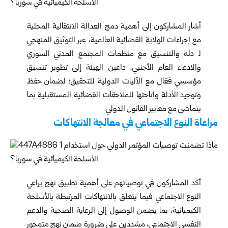
أشار المشاركون إلى أهمية دمج العدالة الانتقالية المحلية
مع إجراءات الولاية القضائية العالمية، عبر اﻟﺘﻮﺛﻴﻖ اﻟﻤﻨﻬﺠﻲ
ﻟﻸدﻟﺔ واﻟﺘﻨﺴﻴﻖ ﻣﻊ ﻣﻨﻈﻤﺎت اﻟﻤﺠﺘﻤﻊ اﻟﻤﺪﻧﻲ اﻟﺴﻮري
والادعاء العام الأجنبي، داعين الهيئة إلى تطوير تنسيق
مؤسسي فعّال مع الآليات الدولية للتحقيق؛ لضمان حفظ
وتوحيد الأدلة وإتاحتها للملاحقات القضائية المستقبلية ﺑﻤﺎ
ﻳﺘﻤﺎﺷﻰ ﻣﻊ ﻣﻌﺎﻳﻴﺮ اﻟﻘﺎﻧﻮن اﻟﺪوﻟﻲ.
مراعاة النوع الاجتماعي في معالجة الانتهاكات
أكد المشاركون في توصياتهم على أهمية تطبيق نهج يراعي
النوع الاجتماعي فيما يتعلق بالانتهاكات المرتبطة بالأسلحة
الكيميائية، بما يضمن الوصول إلى الرعاية الصحية والدعم
النفسي الاجتماعي، مشددين على ضرورة ضمان نهج متمحور