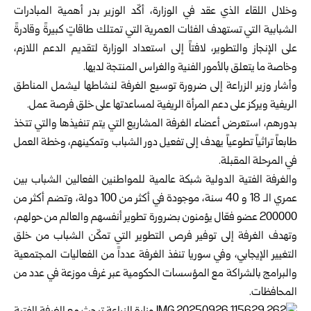
وخلال اللقاء الذي عقد في الوزارة، أكّد الوزير بدر أهمية المبادرات
الشبابية التي تستهدف الفئات العمرية التي تمتلك طاقاتٍ كبيرةً وقادرةً
على الإنجاز والتطوير، لافتاً إلى استعداد الوزارة لتقديم الدعم اللازم،
وخاصة ما يتعلق بالأمور الفنية والغراس المنتجة لديها.
وأشار وزير الزراعة إلى ضرورة توسيع الغرفة لنشاطها ليشمل المناطق
الريفية ويركز على دعم المرأة الريفية لمساعدتها على خلق فرصة عمل.
بدورهم، استعرض أعضاء الغرفة المشاريع التي يتم تنفيذها والتي تتخذ
طابعاً تراثياً تطوعياً يهدف إلى تفعيل دور الشباب وتمكينهم، وخطة العمل
في المرحلة المقبلة.
والغرفة الفتية الدولية شبكة عالمية للمواطنين الفعالين الشباب بين
عمري ‏الـ ‌‏18 و 40 سنة، موجودة في أكثر من 100 دولة، وتضم أكثر من
‌‏200000 ‏عضو فعّال يؤمنون بضرورة تطوير أنفسهم والعالم من حولهم،
‏وتهدف ‏الغرفة إلى توفير فرص التطوير التي تمكّن الشباب من خلق
التغيير ‏الإيجابي، وفي سوريا تنفذ الغرفة عدداً من الفعاليات المجتمعية
والبرامج بالشراكة مع المؤسسات الحكومية ‏عبر غرف موزعة في عدد من
المحافظات.