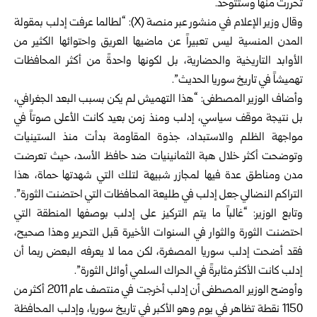
تحررت منها وستتوحد.
وقال وزير الإعلام في منشور عبر منصة (X): “لطالما عرفت إدلب بمقولة
المدن المنسية ليس تعبيراً عن ماضيها العريق واحتوائها الكثير من
الأوابد التاريخية والحضارية، بل لكونها واحدةً من أكثر المحافظات
تهميشاً في تاريخ سوريا الحديث”.
وأضاف الوزير المصطفى: “هذا التهميش لم يكن بسبب البعد الجغرافي،
بل نتيجة موقف سياسي، إدلب ومنذ زمن بعيد كانت الأعلى صوتاً في
مواجهة الظلم والاستبداد، جذوة المقاومة بدأت منذ الستينيات
وتوضحت أكثر خلال هبة الثمانينيات ضد حافظ الأسد، حيث تعرضت
مدن ومناطق عدة فيها لمجازر شبيهة لتلك التي شهدتها حماة، هذا
التراكم النضالي جعل إدلب في طليعة المحافظات التي احتضنت الثورة”.
وتابع الوزير: “غالباً ما يتم التركيز على إدلب بوصفها المنطقة التي
احتضنت الثورة والثوار في السنوات الأخيرة قبل التحرير وهذا صحيح،
فقد أضحت إدلب سوريا المصغرة، لكن مما لا يعرفه البعض ربما أن
إدلب كانت الأكثر مثابرةً في الحراك السلمي أوائل الثورة”.
وأوضح الوزير المصطفى أن إدلب أخرجت في منتصف عام 2011 أكثر من
1150 نقطة تظاهر في يوم وهو الأكبر في تاريخ سوريا، وإدلب المحافظة