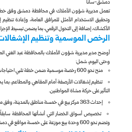
دمشق-سانا
تعمل مديرية شؤون الأملاك في محافظة دمشق وفق خطة تن
وتحقيق الاستخدام الأمثل للمرافق العامة، وإعادة تنظيم إ
الأكشاك، إضافة إلى التحول الرقمي، بما يضمن تبسيط الإجرا
الرخص الموسمية وتنظيم الإشغالات
وحتى اليوم، شمل:
منح نحو 600 رخصة موسمية ضمن خطة تلبي احتياجات المواطنين وتحقّق المصلحة العامة.
تنظيم إشغالات الأرصفة أمام المقاهي والمطاعم، بما ي
التأثير على حركة مشاة المواطنين.
إحداث 363 مركز بيع في خمسة مناطق بالمدينة، وفق معايير تضمن تخصيصها للفئات الأكثر حاجة.
تخصيص أسواق الخضار التي أنشأتها المحافظة سابقاً
وتضم نحو 600 وحدة بيع موزعة على خمسة مواقع في دمشق.