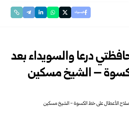
فيسبوك
محافظتي درعا والسويداء بعد
لكسوة – الشيخ مسكين