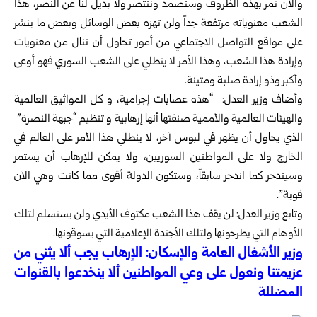
والآن نمر بهذه الظروف وسنصمد وننتصر ولا بديل لنا عن النصر، هذا
الشعب معنوياته مرتفعة جداً ولن تهزه بعض الوسائل وبعض ما ينشر
على مواقع التواصل الاجتماعي من أمور تحاول أن تنال من معنويات
وإرادة هذا الشعب، وهذا الأمر لا ينطلي على الشعب السوري فهو أوعى
وأكبر وذو إرادة صلبة ومتينة.
وأضاف وزير العدل: “هذه عصابات إجرامية، و كل المواثيق العالمية
والهيئات العالمية والأممية صنفتها أنها إرهابية و تنظيم “جبهة النصرة”
الذي يحاول أن يظهر في لبوس آخر، لا ينطلي هذا الأمر على العالم في
الخارج ولا على المواطنين السوريين، ولا يمكن للإرهاب أن يستمر
وسيندحر كما اندحر سابقاً، وستكون الدولة أقوى مما كانت وهي الآن
قوية”.
وتابع وزير العدل: لن يقف هذا الشعب مكتوف الأيدي ولن يستسلم لتلك
الأوهام التي يطرحونها ولتلك الأجندة الإعلامية التي يسوقونها.
وزير الأشغال العامة والإسكان: الإرهاب يجب ألا يثني من
عزيمتنا ونعول على وعي المواطنين ألا ينخدعوا بالقنوات
المضللة