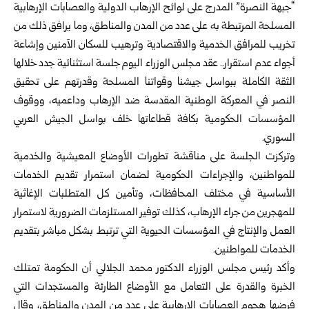
“جبهة النصرة” المدرج على لوائح الإرهاب الدولية والعصابات
الإرهابية
المسلحة المرتبطة به على عدد من المدن والمناطق، وما يرافق ذلك من
تخريب للمرافق الخدمية والاقتصادية وترهيب للسكان الآمنين وإشاعة
أجواء عدم استقرار.. عقد مجلس الوزراء اليوم جلسة استثنائية جدد خلالها
الثقة الكاملة ببواسل جيشنا وقواتنا المسلحة وقدرتهم على تحقيق
النصر في المعركة الوطنية المقدسة ضد الإرهاب وداعميه، ووقوف
المؤسسات الحكومية بكافة قطاعاتها خلف بواسل الجيش العربي
السوري.
وتركزت الجلسة على مناقشة تطورات الأوضاع المعيشية والخدمية
للمواطنين، والإجراءات الحكومية لضمان استمرار تقديم الخدمات
الأساسية في مختلف المحافظات، وتأمين كل المتطلبات الإغاثية
للمهجرين من جراء الإرهاب، كذلك توفير المستلزمات الضرورية لاستمرار
العمل والإنتاج في المؤسسات الحيوية التي ترتبط بشكل مباشر بتقديم
الخدمات للمواطنين.
وأكد رئيس مجلس الوزراء الدكتور محمد الجلالي أن الحكومة تمتلك
الخبرة والقدرة على التعامل مع الأوضاع الطارئة والمستجدات التي
فرضها هجوم العصابات الإرهابية على عدد من المدن والمناطق، وقال