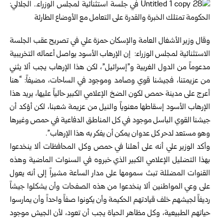
وقال وزير الأشغال العامة والإسكان حمزة علي في تصريح عقب الجلسة
الاستثنائية لمجلس الوزراء: إن الإرهاب الأسود يواصل أعماله التخريبية
مدعوماً من الدول الغربية و”إسرائيل”، لكن هذا الإرهاب يجب ألا يثني
من عزيمتنا، فجيشنا قوي وصامد وموجود في الساحات، مضيفاً: “هنا
أعرج على مدينة حمص لكون الضخ الإعلامي الكبير حالياً عليها، يريد هذا
الإرهاب الأسود إسقاطها معنوياً والنيل من عزيمة شعبنا، لكن أؤكد أن
جيشنا القوي الباسل موجود في كل المناطق الدفاعية في حمص وغيرها
وهو مستعد لدحر كل عدوان يمكن أن يفكر به هذا الإرهاب”.
وأكد الوزير علي أنه على أهلنا في حمص وكل المحافظات ألا ينخدعوا
بهذا التضليل الإعلامي الكبير الذي خبروه في السنوات الماضية وهذه
القنوات المضللة تبث سمومها على مدار الساعة مشيراً إلى أنه يعول
على وعي المواطنين ألا ينخدعوا من هذه الصفحات وأن يشكلوا جيشاً
رديفاً لجيشهم خلف قيادتهم الحكيمة وأن يكونوا صفاً واحداً وأن يمارسوا
حياتهم الطبيعية، وكل مظاهر الحياة يجب أن تعود، لأن الجيش موجود