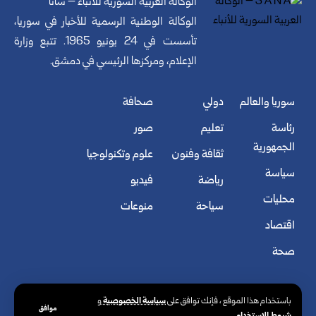
الوكالة العربية السورية للأنباء – سانا
الوكالة الوطنية الرسمية للأخبار في سوريا،
تأسست في 24 يونيو 1965. تتبع وزارة
الإعلام، ومركزها الرئيسي في دمشق.
سوريا والعالم
دولي
صحافة
رئاسة
تعليم
صور
الجمهورية
ثقافة وفنون
علوم وتكنولوجيا
سياسة
رياضة
فيديو
محليات
سياحة
منوعات
اقتصاد
صحة
سياسة الخصوصية
باستخدام هذا الموقع ، فإنك توافق على
و
موافق