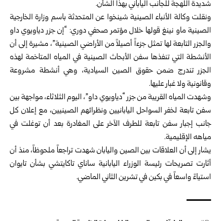
شديدة اللهجة للجانب الياباني بهذا الشأن.
ونقلت وكالة الأنباء الصينية شينخوا عن المتحدثة باسم وزارة الخارجية
الصينية ماو نينغ قولها خلال مؤتمر صحفي دوري: “إن جزر دياويوي داو
والجزر التابعة لها تمثل جزءاً أصيلاً من الأراضي الصينية”، مشيرة إلى أن
الأنشطة التي تنفذها سفن الأبحاث الصينية في المياه المتاخمة لهذه
الجزر تندرج ضمن حقوق الصين السيادية، وهي أنشطة مشروعة
وقانونية ولا غبار عليها.
وشهدت المياه القريبة من جزر “دياويوي داو”، اليوم الثلاثاء، مواجهة بين
سفن تابعة لخفر السواحل اليابانيين ونظرائهم الصينيين، مع إعلان كل
جانب إجبار سفن تابعة للطرف الآخر على المغادرة بعد أن توغلت في
مياهه الإقليمية.
يشار إلى أن العلاقات بين الصين واليابان شهدت تراجعاً ملحوظاً، منذ أن
أثارت تصريحات رئيسة الوزراء اليابانية ساناي تاكايتشي بشأن تايوان
استياءً واسعاً في بكين في تشرين الثاني الماضي.