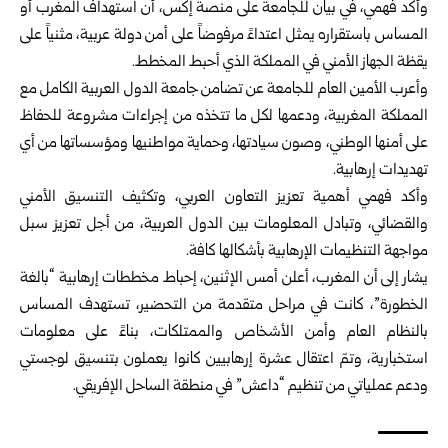
وأكد فهمي، في بيان للجامعة على منصة إكس، أن استهداف المغرب أو
‏المساس باستقراره يمثل اعتداءً مرفوضاً على أمن دولة عربية، مثنياً على
‏يقظة الجهاز الأمني في المملكة الذي أحبط المخطط.‏
وأعرب الأمين العام للجامعة عن تضامن جامعة الدول العربية الكامل مع
‏المملكة المغربية، ودعمها لكل ما تتخذه من إجراءات مشروعة للحفاظ
على ‏أمنها الوطني، وصون سيادتها، وحماية مواطنيها ومؤسساتها من أي
تهديدات ‏إرهابية.‏
وأكد فهمي أهمية تعزيز التعاون العربي، وتكثيف التنسيق الأمني
والقضائي، ‏وتبادل المعلومات بين الدول العربية، من أجل تعزيز سبل
مواجهة التنظيمات ‏الإرهابية بأشكالها كافة.‏
يشار إلى أن المغرب، أعلن أمس الإثنين، إحباط مخططات إرهابية “بالغة
‏الخطورة”، ‌‏كانت في مراحل متقدمة من التحضير، تستهدف المساس
بالنظام ‏العام وأمن ‌‏الأشخاص والممتلكات، بناءً على معلومات
استخبارية، وتمّ ‏اعتقال عشرة إرهابيين ‌‏كانوا يعملون بتنسيق لوجستي
ودعم عملياتي من ‏تنظيم “داعش” في منطقة الساحل ‌‏الإفريقي.‏