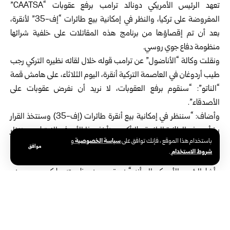
تعهد
الرئيس الأمريكي دونالد ترامب
برفع عقوبات “CAATSA”
المفروضة على تركيا، والنظر في إمكانية بيع طائرات “إف-35” لأنقرة،
بعد أن تم إقصاؤها من برنامج هذه المقاتلات على خلفية شرائها
منظومة دفاع جوي روسي.
ونقلت وكالة “الأناضول” عن ترامب قوله خلال لقائه نظيره التركي رجب
طيب أردوغان في العاصمة التركية أنقرة، اليوم الثلاثاء، على هامش قمة
“الناتو”: “سنقوم برفع العقوبات، لا نريد أن نفرض عقوبات على
الأصدقاء”.
وأضاف: “سننظر في إمكانية بيع أنقرة طائرات (إف-35) وسنتخذ القرار
بشأن هذه الطائرة الرائعة، بالتأكيد سنأخذ هذا الأمر في الاعتبار، وسننظر
سياسة الخصوصية
باستخدام هذا الموقع ، فإنك توافق على
و
في استئناف مبيعات الطائرات إلى أنقرة، رافضاً المخاوف بشأن شراء
موافق
شروط الاستخدام
.
تركيا منظومة الدفاع الصاروخي الروسي (إس 400)”.
وأشار الرئيس الأمريكي إلى أنه “ينسق مع وزير خارجيته ماركو روبيو، ووزير
الدفاع بيت هيغسيث لوضع اللمسات الأخيرة على القرار”.
ووصف ترامب تركيا بأنها “أكثر ولاءً من غيرها من الدول”، مؤكداً أن
“العلاقات الثنائية بين البلدين أفضل، وربما أكثر من أي وقت مضى”.
بدوره قال أردوغان: “إن اللقاء مع ترامب في أنقرة منحنا قوة”، مؤكداً على