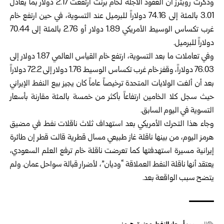
وذكرت رويترز أن العقود الآجلة لخام برنت ارتفعت 2.17 دولار بما يعادل
3.01 بالمئة إلى 74.16 دولاراً للبرميل عند التسوية، في حين ارتفع خام
غرب تكساس الوسيط الأمريكي 1.89 دولار أو 2.76 بالمئة إلى 70.44
دولاراً للبرميل.
وفي تعاملات ما بعد التسوية، ارتفع خام القياس العالمي 1.87 دولار إلى
76.03 دولاراً، وقفز خام غرب تكساس الوسيط 1.76 دولار إلى 72.2 دولاراً
بعد أن ألغت الولايات المتحدة ترخيصاً عاماً كان يجيز بيع النفط الإيراني
حيث سجل كلا الخامين ارتفاعاً بأكثر من خمسة بالمئة مقارنة بأسعار
التسوية في اليوم السابق.
وجاء هذا التحرك الأمريكي بعد استهداف ثلاث ناقلات نفط في مضيق
هرمز اليوم، من بينها ناقلة غاز طبيعي مسال قطرية قالت قطر إن طائرة
إيرانية مسيرة استهدفتها كما تعرضت ناقلة خام ترفع العلم السعودي،
يعتقد أنها ناقلة النفط العملاقة “وديان”، لأضرار قبالة سواحل عمان. ولم
يتضح سبب الواقعة بعد.