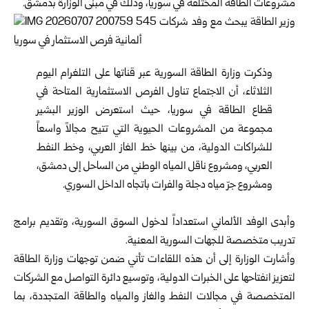
‏مشروعات الطاقة المختلفة في سوريا، وذلك في مبنى الوزارة ب
دمشق
‎.‎
وذكرت
وزارة الطاقة السورية
عبر قناتها على التلغرام اليوم
الثلاثاء، أن ‏الاجتماع تناول الفرص الاستثمارية المتاحة في
قطاع الطاقة في سوريا، ‏حيث استعرض الوزير البشير
مجموعة من المشروعات الحيوية التي تتيح ‏مجالاً واسعاً
للشراكات الدولية، من بينها خط الغاز العربي، وخط النفط
‏العربي، ومشروع ناقل المياه الوطني من الساحل إلى دمشق،
ومشروع جرّ ‏مياه دجلة والفرات باتجاه الداخل السوري‎.‎
وأبدى الوفد الألماني استعداداً لدخول السوق السورية، وتقديم برامج
تدريب ‏متخصصة للجهات السورية المعنية‎.‎
وأشارت الوزارة إلى أن هذه اللقاءات تأتي ضمن توجهات وزارة الطاقة
‏لتعزيز انفتاحها على الخبرات الدولية، وتوسيع دائرة التواصل مع الشركات
‏المتخصصة في مجالات النفط والغاز والمياه والطاقة المتجددة، بما