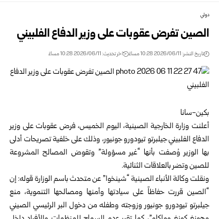
دولي
الصين تفرض عقوبات على وزير الدفاع الفلبيني
تاريخ النشر: 2026/06/11 10:28 مساءً
اخر تحديث: 2026/06/11 10:28 مساءً
بكين-سانا
أعلنت
وزارة الخارجية الصينية
، اليوم الخميس، فرض عقوبات على وزير
الدفاع الفلبيني جيلبرتو تيودورو جونيور، وذلك على خلفية تصريحات أدلى
بها الوزير وُصفت بأنها “غير مسؤولة” وتقوض المصالح المشروعة
للصين وتضر بالعلاقات الثنائية.
ونقلت وكالة الأنباء الصينية “شينخوا” عن متحدث باسم الوزارة قوله: إن
“الصين قررت حفاظاً على سيادتها وأمنها ومصالحها التنموية، منع
جيلبرتو تيودورو جونيور وزوجته وطفله من دخول البر الرئيسي الصيني