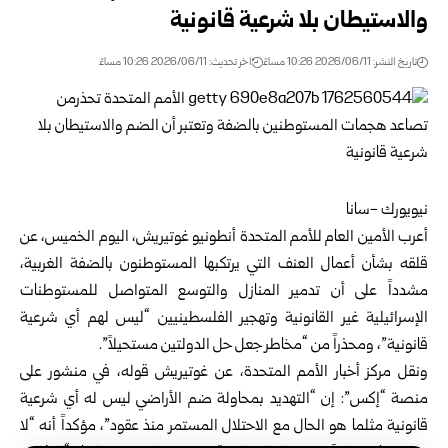
والاستيطان بلا شرعية قانونية
تاريخ النشر: 2026/06/11 10:26 مساءً
اخر تحديث: 2026/06/11 10:26 مساءً
نيويورك -سانا
أعرب الأمين العام للأمم المتحدة
أنطونيو غوتيريش
، اليوم الخميس، عن
قلقه بشأن أعمال العنف التي يرتكبها المستوطنون بالضفة الغربية،
مشدداً على أن تدمير المنازل والتوسع المتواصل للمستوطنات
الإسرائيلية غير القانونية وتهجير الفلسطينيين “ليس لهم أي شرعية
قانونية”، ومحذراً من “مخاطر جعل حل الدولتين مستحيلاً”.
ونقل مركز أخبار الأمم المتحدة، عن غوتيريش قوله، في منشور على
منصة “إكس”: إن “التهديد بمحاولة ضم الأراضي ليس له أي شرعية
قانونية مثلما هو الحال مع الاحتلال المستمر منذ عقود”، مؤكداً أنه “لا