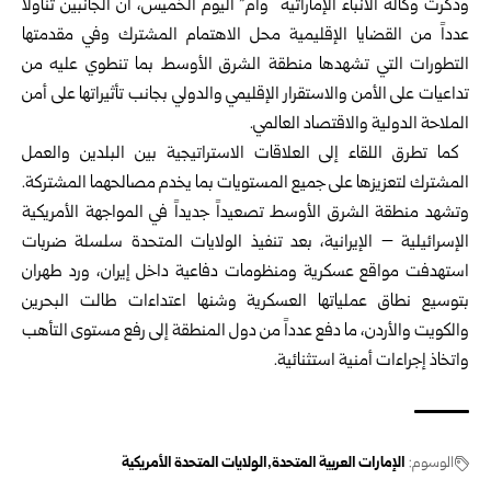
وذكرت وكالة الأنباء الإماراتية “وام” اليوم الخميس، أن الجانبين تناولا
عدداً من القضايا ‏الإقليمية محل الاهتمام المشترك وفي مقدمتها
التطورات التي تشهدها منطقة الشرق ‏الأوسط بما تنطوي عليه من
تداعيات على الأمن والاستقرار الإقليمي والدولي بجانب ‏تأثيراتها على أمن
الملاحة الدولية والاقتصاد العالمي.
‏ كما تطرق اللقاء إلى العلاقات الاستراتيجية بين البلدين والعمل
المشترك لتعزيزها على ‏جميع المستويات بما يخدم مصالحهما المشتركة.‏
وتشهد منطقة الشرق الأوسط تصعيداً جديداً في المواجهة الأمريكية
الإسرائيلية – ‏الإيرانية، بعد تنفيذ الولايات المتحدة سلسلة ضربات
استهدفت مواقع عسكرية ‏ومنظومات دفاعية داخل إيران، ورد طهران
بتوسيع نطاق عملياتها العسكرية وشنها ‏اعتداءات طالت البحرين
والكويت والأردن، ما دفع عدداً من دول المنطقة إلى رفع مستوى ‏التأهب
واتخاذ إجراءات أمنية استثنائية.‏
الوسوم:
الإمارات العربية المتحدة
الولايات ‏المتحدة الأمريكية