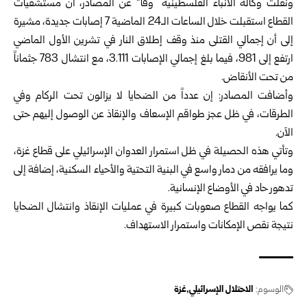
ونقلت وكالة الأنباء الفلسطينية “وفا” عن المصادر، أن مستشفيات
القطاع استقبلت خلال ‏الساعات الـ24 الماضية 7 إصابات جديدة، مشيرة
إلى أن إجمالي القتلى منذ وقف إطلاق ‏النار في تشرين الأول الماضي
ارتفع إلى 981، فيما بلغ إجمالي الإصابات 3.111، مع انتشال ‌‏783 جثماناً
من تحت الأنقاض.‏
وأضافت المصادر: إن عدداً من الضحايا لا يزالون تحت الركام وفي
الطرقات، في ظل عجز ‏طواقم الإسعاف والإنقاذ عن الوصول إليهم حتى
الآن.‏
وتأتي هذه الحصيلة في ظل استمرار العدوان الإسرائيلي على قطاع غزة،
وما يرافقه من ‏دمار واسع في البنية التحتية والأحياء السكنية، إضافة إلى
تدهور حاد في الأوضاع ‏الإنسانية.‏
كما يواجه القطاع صعوبات كبيرة في عمليات الإنقاذ وانتشال الضحايا
نتيجة نقص ‏الإمكانات واستمرار الاستهداف.‏
الوسوم:
الاحتلال الإسرائيلي
غزة