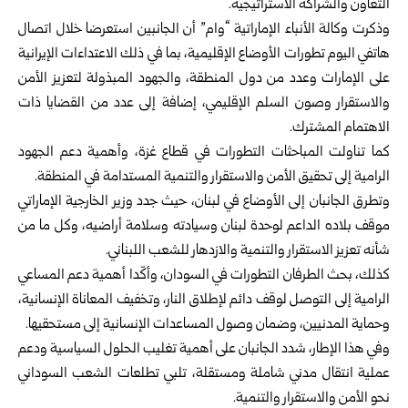
التعاون والشراكة الاستراتيجية.‏
وذكرت وكالة الأنباء الإماراتية “وام” أن الجانبين استعرضا خلال اتصال
هاتفي اليوم تطورات ‏الأوضاع الإقليمية، بما في ذلك الاعتداءات الإيرانية
على الإمارات وعدد من دول المنطقة، ‏والجهود المبذولة لتعزيز الأمن
والاستقرار وصون السلم الإقليمي، إضافة إلى عدد من القضايا ‏ذات
الاهتمام المشترك.‏
كما تناولت المباحثات التطورات في قطاع غزة، وأهمية دعم الجهود
الرامية إلى تحقيق الأمن ‏والاستقرار والتنمية المستدامة في المنطقة.‏
وتطرق الجانبان إلى الأوضاع في لبنان، حيث جدد وزير الخارجية الإماراتي
موقف بلاده الداعم ‏لوحدة لبنان وسيادته وسلامة أراضيه، وكل ما من
شأنه تعزيز الاستقرار والتنمية والازدهار ‏للشعب اللبناني.‏
كذلك، بحث الطرفان التطورات في السودان، وأكّدا أهمية دعم المساعي
الرامية إلى التوصل ‏لوقف دائم لإطلاق النار، وتخفيف المعاناة الإنسانية،
وحماية المدنيين، وضمان وصول ‏المساعدات الإنسانية إلى مستحقيها.‏
وفي هذا الإطار، شدد الجانبان على أهمية تغليب الحلول السياسية ودعم
عملية انتقال مدني ‏شاملة ومستقلة، تلبي تطلعات الشعب السوداني
نحو الأمن والاستقرار والتنمية.‏