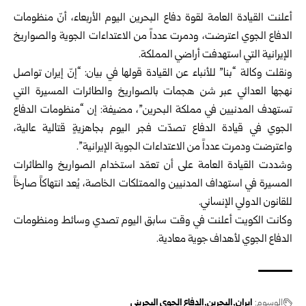
أعلنت القيادة العامة لقوة دفاع البحرين اليوم الأربعاء، أنّ منظومات
الدفاع الجوي اعترضت، ودمرت عدداً من الاعتداءات الجوية والصواريخ
الإيرانية التي استهدفت أراضي المملكة.
ونقلت وكالة “بنا” للأنباء عن القيادة قولها في بيان: “إنّ إيران تواصل
نهجها العدائي عبر شن هجمات بالصواريخ والطائرات المسيرة التي
تستهدف المدنيين في مملكة البحرين”، مضيفة: إن “منظومات الدفاع
الجوي في قيادة الدفاع تصدّت فجر اليوم بجاهزيةٍ قتالية عالية،
واعترضت ودمرت عدداً من الاعتداءات الجوية الإيرانية”.
وشددت القيادة العامة على أن تعمّد استخدام الصواريخ والطائرات
المسيرة في استهداف المدنيين والممتلكات الخاصة، يُعد انتهاكاً صارخاً
للقانون الدولي الإنساني.
وكانت الكويت أعلنت في وقت سابق اليوم تصدي وسائط ومنظومات
الدفاع الجوي لأهداف جوية معادية.
الوسوم:
إيران
البحرين
الدفاع الجوي البحريني