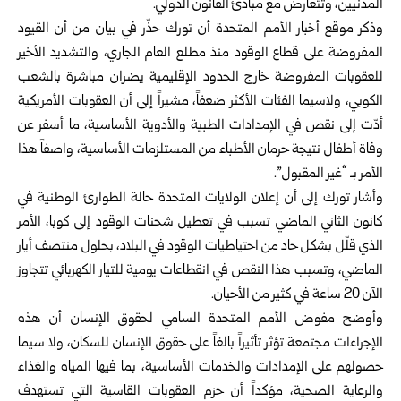
المدنيين، وتتعارض مع مبادئ القانون الدولي.
وذكر موقع أخبار الأمم المتحدة أن تورك حذّر في بيان من أن القيود
المفروضة على قطاع الوقود منذ مطلع العام الجاري، والتشديد الأخير
للعقوبات المفروضة خارج الحدود الإقليمية يضران مباشرة بالشعب
الكوبي، ولاسيما الفئات الأكثر ضعفاً، مشيراً إلى أن العقوبات الأمريكية
أدّت إلى نقص في الإمدادات الطبية والأدوية الأساسية، ما أسفر عن
وفاة أطفال نتيجة حرمان الأطباء من المستلزمات الأساسية، واصفاً هذا
الأمر بـ “غير المقبول”.
وأشار تورك إلى أن إعلان الولايات المتحدة حالة الطوارئ الوطنية في
كانون الثاني الماضي تسبب في تعطيل شحنات الوقود إلى كوبا، الأمر
الذي قلّل بشكل حاد من احتياطيات الوقود في البلاد، بحلول منتصف أيار
الماضي، وتسبب هذا النقص في انقطاعات يومية للتيار الكهربائي تتجاوز
الآن 20 ساعة في كثير من الأحيان.
وأوضح مفوض الأمم المتحدة السامي لحقوق الإنسان أن هذه
الإجراءات مجتمعة تؤثر تأثيراً بالغاً على حقوق الإنسان للسكان، ولا سيما
حصولهم على الإمدادات والخدمات الأساسية، بما فيها المياه والغذاء
والرعاية الصحية، مؤكداً أن حزم العقوبات القاسية التي تستهدف