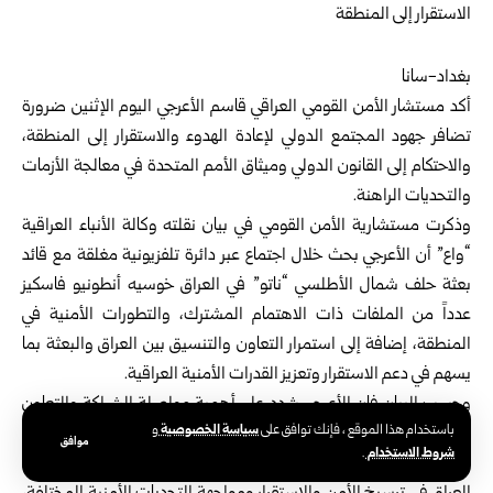
بغداد-سانا
أكد مستشار الأمن القومي العراقي قاسم الأعرجي اليوم الإثنين ضرورة
تضافر جهود المجتمع الدولي لإعادة الهدوء والاستقرار إلى المنطقة،
والاحتكام إلى القانون الدولي وميثاق
الأمم المتحدة
في معالجة الأزمات
والتحديات الراهنة.
وذكرت مستشارية الأمن القومي في بيان نقلته وكالة الأنباء العراقية
“واع” أن الأعرجي بحث خلال اجتماع عبر دائرة تلفزيونية مغلقة مع قائد
بعثة حلف شمال الأطلسي “ناتو” في
العراق
خوسيه أنطونيو فاسكيز
عدداً من الملفات ذات الاهتمام المشترك، والتطورات الأمنية في
المنطقة، إضافة إلى استمرار التعاون والتنسيق بين العراق والبعثة بما
يسهم في دعم الاستقرار وتعزيز القدرات الأمنية العراقية.
وحسب البيان فإن الأعرجي شدد على أهمية مواصلة الشراكة والتعاون
سياسة الخصوصية
باستخدام هذا الموقع ، فإنك توافق على
و
مع بعثة “الناتو” في المجالات التدريبية والاستشارية، إلى جانب مجالات
موافق
شروط الاستخدام
.
الذكاء الاصطناعي والطائرات المسيّرة والأمن السيبراني، بما يعزز جهود