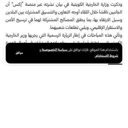
وذكرت وزارة الخارجية الكويتية في بيان نشرته عبر منصة “إكس” أن
الجانبين ناقشا خلال اللقاء أوجه التعاون والتنسيق المشترك بين البلدين
وسبل الارتقاء بها، بما يحقق المصالح المشتركة لهما في ترسيخ الأمن
والاستقرار الإقليمي، ويلبي تطلعات شعبيهما.
وتأتي هذه المباحثات في إطار الزيارة الرسمية التي يجريها وزير الخارجية
الكويتي إلى سلطنة عُمان لترؤس وفد بلاده المشارك في أعمال الدورة
سياسة الخصوصية
باستخدام هذا الموقع ، فإنك توافق على
و
الحادية عشرة للجنة الكويتية العُمانية المشتركة التي تستضيفها مسقط.
موافق
شروط الاستخدام
.
الوسوم:
الشيخ جراح جابر الأحمد الصباح
وزير الخارجية الكويتي