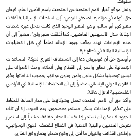
سنوات.
ونقل موقع أخبار الأمم المتحدة عن المتحدث باسم الأمين العام، فرحان
حق، قوله في مؤتمره الصحفي اليومي: “إن السلطات الإسرائيلية أغلقت
معبر كرم أبو سالم، وهو المعبر الوحيد الذي كانت تدخل عبره شحنات
الإغاثة خلال الأسبوعين الماضيين، كما أغلقت معبر رفح”، مشيراً إلى أن
هذه الإجراءات تهدد بوقف جهود الإغاثة تماماً في ظل الاحتياجات
الإنسانية الهائلة في قطاع غزة.
وأوضح حق أن غوتيريش دعا إلى الاستئناف الفوري لحركة المساعدات
الإنسانية على نطاق واسع إلى القطاع وفي أنحائه، وحث الأطراف على
تيسير توصيلها بشكل عاجل وآمن ودون عوائق، بموجب التزاماتها وفق
القانون الدولي الإنساني، مشيراً إلى أن الاحتياجات الإنسانية في الأراضي
الفلسطينية لا تزال هائلة.
وأكد حق أن الأمم المتحدة تعمل وشركاؤها على مدار الساعة للحفاظ
على تدفق الإمدادات بشكل مستمر ومضمون، رغم القيود، إلا أن تلك
الجهود لا يمكن أن تستمر إذا بقيت المعابر مغلقة، مشيراً إلى استمرار
تعرض المدنيين والبنية التحتية في القطاع للقصف الجوي الإسرائيلي،
وإطلاق القذائف والنيران ما أدى إلى وقوع ضحايا ودمار وفق التقارير.