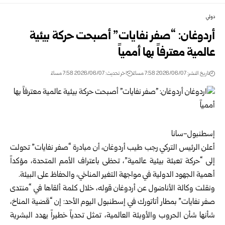
دولي
أردوغان: “صفر نفايات” أصبحت حركة بيئية
عالمية معترفاً بها أممياً
تاريخ النشر: 2026/06/07 7:58 مساءً
اخر تحديث: 2026/06/07 7:58 مساءً
إسطنبول-سانا
أعلن الرئيس التركي رجب طيب أردوغان، أن مبادرة “صفر نفايات” تحولت
إلى “حركة تعبئة بيئية عالمية”، تحظى باعتراف الأمم المتحدة، مؤكداً
أهمية الجهود الدولية في مواجهة التغير المناخي، والحفاظ على البيئة.
ونقلت وكالة الأناضول عن أردوغان قوله، خلال كلمة ألقاها في “منتدى
صفر نفايات” بمطار أتاتورك في إسطنبول اليوم الأحد: إن “قضية المناخ،
شأنها شأن الحروب والأوبئة العالمية، تمثل تحدياً خطيراً يهدد البشرية