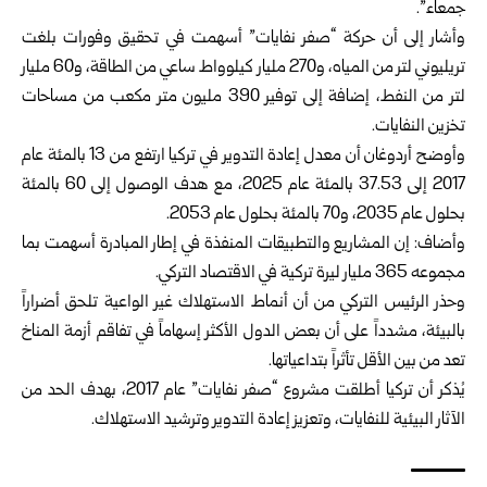
جمعاء”.
وأشار إلى أن حركة “صفر نفايات” أسهمت في تحقيق وفورات بلغت
تريليوني لتر من المياه، و270 مليار كيلوواط ساعي من الطاقة، و60 مليار
لتر من النفط، إضافة إلى توفير 390 مليون متر مكعب من مساحات
تخزين النفايات.
وأوضح أردوغان أن معدل إعادة التدوير في تركيا ارتفع من 13 بالمئة عام
2017 إلى 37.53 بالمئة عام 2025، مع هدف الوصول إلى 60 بالمئة
بحلول عام 2035، و70 بالمئة بحلول عام 2053.
وأضاف: إن المشاريع والتطبيقات المنفذة في إطار المبادرة أسهمت بما
مجموعه 365 مليار ليرة تركية في الاقتصاد التركي.
وحذر الرئيس التركي من أن أنماط الاستهلاك غير الواعية تلحق أضراراً
بالبيئة، مشدداً على أن بعض الدول الأكثر إسهاماً في تفاقم أزمة المناخ
تعد من بين الأقل تأثراً بتداعياتها.
يُذكر أن تركيا أطلقت مشروع “صفر نفايات” عام 2017، بهدف الحد من
الآثار البيئية للنفايات، وتعزيز إعادة التدوير وترشيد الاستهلاك.