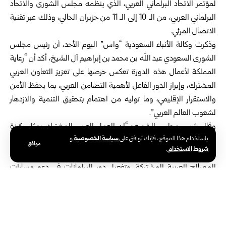
لمؤتمر الاتحاد البرلماني العربي، الذي ينظمه مجلس الشورى والاتحاد
البرلماني العربي، من الـ 10 إلى الـ 11 من حزيران الحالي، وذلك عبر تقنية
الاتصال المرئي.
وذكرت وكالة الأنباء السعودية “واس” اليوم الأحد، أن رئيس مجلس
الشورى السعودي عبد الله بن محمد بن إبراهيم آل الشيخ، أكد أن “رعاية
المملكة لأعمال هذه الدورة تعكس حرصها على تعزيز التعاون العربي
المشترك، وإبراز الدور الفاعل لأهمية التضامن العربي، بما يحفظ الأمن
والاستقرار الإقليمي، وما توليه من اهتمام بتحقيق التنمية والازدهار
لشعوب العالم العربي”.
وقال رئيس مجلس الشورى: “إن العمل العربي المشترك يمثل ركيزة
سياسة الخصوصية
باستخدام هذا الموقع ، فإنك توافق على
و
أساسية لمواجهة التحديات الراهنة، ومنطلقاً مهماً لتوحيد المواقف
موافق
شروط الاستخدام
.
وتنسيق الجهود البرلمانية؛ بما يُسهم في تعزيز الاستقرار، وحماية
المصالح العربية المشتركة، وتفعيل دور البرلمانات في دعم مسارات
التنمية، وترسيخ قيم الحوار والتكامل بين الدول العربية”.
وأعرب عن تطلع مجلس الشورى إلى أن تسهم مخرجات المؤتمر في دعم
العمل البرلماني العربي المشترك، وتعزيز الدبلوماسية البرلمانية بوصفها
أداة فاعلة لخدمة القضايا العربية إقليمياً ودولياً.