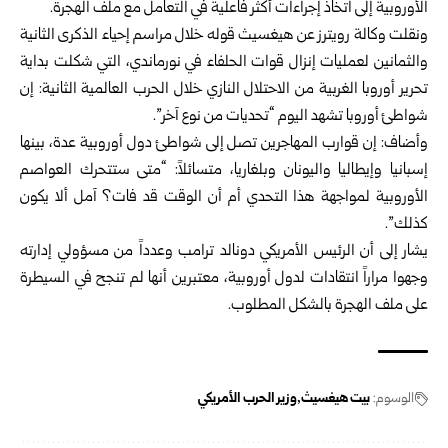
الأوروبية إلى اتخاذ إجراءات أكثر فاعلية في التعامل مع ملف الهجرة.
ونقلت وكالة رويترز عن هيغسيث قوله خلال مراسم إحياء الذكرى الثانية
والثمانين لعمليات إنزال قوات الحلفاء في نورماندي، التي شكلت بداية
تحرير أوروبا الغربية من الاحتلال النازي خلال الحرب العالمية الثانية: إن
شواطئ أوروبا تشهد اليوم “تحديات من نوع آخر”.
وأضاف: إن قوارب المهاجرين تصل إلى شواطئ دول أوروبية عدة، بينها
إسبانيا وإيطاليا واليونان وبلغاريا، متسائلاً: “متى ستتحرك العواصم
الأوروبية لمواجهة هذا التحدي أم أن الوقت قد فات؟ آمل ألا يكون
كذلك”.
يشار إلى أن الرئيس الأمريكي دونالد ترامب وعدداً من مسؤولي إدارته
وجهوا مراراً انتقادات لدول أوروبية، معتبرين أنها لم تنجح في السيطرة
على ملف الهجرة بالشكل المطلوب.
الوسوم:
بيت هيغسيث
وزير الحرب الأمريكي