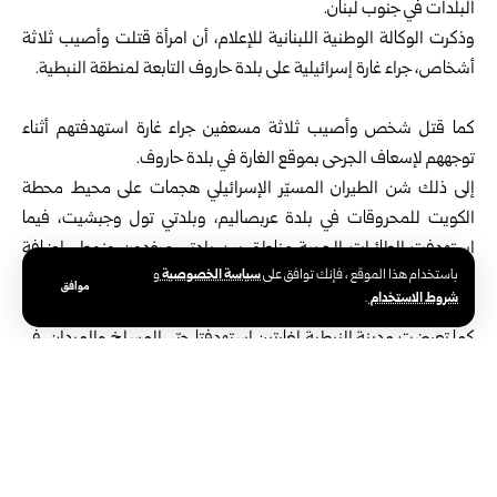
البلدات في
جنوب لبنان
.
وذكرت الوكالة الوطنية اللبنانية للإعلام، أن امرأة قتلت وأصيب ثلاثة
أشخاص، جراء غارة إسرائيلية على بلدة حاروف التابعة لمنطقة النبطية.
كما قتل شخص وأصيب ثلاثة مسعفين جراء غارة استهدفتهم أثناء
توجههم لإسعاف الجرحى بموقع الغارة في بلدة حاروف.
إلى ذلك شن الطيران المسيّر الإسرائيلي هجمات على محيط محطة
الكويت للمحروقات في بلدة عربصاليم، وبلدتي تول وجبشيت، فيما
استهدفت الطائرات الحربية مناطق بين بلدتي ميفدون وزوطر، إضافة
سياسة الخصوصية
باستخدام هذا الموقع ، فإنك توافق على
و
إلى بلدات كفرتبنيت وسجد وعرمتى ومنطقة عين الجمل خلف صيدلية
موافق
شروط الاستخدام
.
أميري في بلدة زبدين.
كما تعرضت مدينة النبطية لغارتين استهدفتا حيّي المسلخ والميدان، في
حين طالت غارات أخرى أطراف بلدتي العيشية وأرنون.
وقُتل سبعة أشخاص، وأُصيب أربعة آخرون، في وقت سابق اليوم جراء
غارات إسرائيلية استهدفت عدداً من القرى والبلدات في جنوب لبنان.