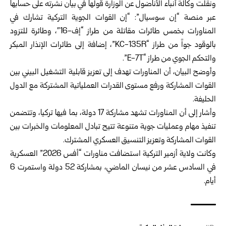
ونقلت وكالة أنباء الأناضول عن الوزارة قولها في بيان نشرته على حسابها
عبر منصة “إن سوسيال”: “إن القوات الجوية التركية تشارك في
المناورات بخمس طائرات مقاتلة من طراز “إف-16″، وطائرة للتزود
بالوقود جواً من طراز “KC-135R”، إضافة إلى طائرات الإنذار المبكر
والتحكم الجوي من طراز “E-7T”.
وأوضح البيان، أن المناورات تهدف إلى تعزيز قابلية التشغيل البيني بين
القوات المشاركة ورفع مستوى القدرات العملياتية المشتركة مع الدول
الحليفة.
وأشار إلى أن المناورات تشهد مشاركة 17 دولة، بما فيها تركيا، وتتضمن
تنفيذ مهام وعمليات جوية متنوعة تتيح تبادل المعلومات والخبرات بين
القوات المشاركة وتعزيز التنسيق العسكري المشترك.
وكانت ولاية أزمير التركية استضافت مناورات “أفس 2026” العسكرية
في السادس عشر من نيسان الماضي، بمشاركة 52 دولة واستمرت 6
أيام.