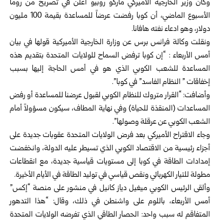
وكان وزير الخارجية الأميركي ماركو روبيو أعلن في تصريح من روما
الأسبوع الماضي، أن كوبا رفضت عرضاً للمساعدة بقيمة 100 مليون
دولار، وهو ادعاء نفته هافانا.‏
ونقلت وكالة فرانس برس عن وزارة الخارجية الأميركية قولها في بيان
أمس الأربعاء : “‏إن كوبا ترفض السماح للولايات المتحدة بتقديم هذه
المساعدة للشعب الكوبي الذي هو في ‏أمس الحاجة إليها بسبب
إخفاقات ” النظام الفاسد” في كوبا”.‏
وأضافت: “القرار متروك للنظام الكوبي لقبول عرضنا للمساعدة أو رفض
المساعدات ‌‏(المنقذة للحياة) وفي نهاية المطاف، سيكون مسؤولاً أمام
الشعب الكوبي عن عرقلة ‏وصولها”.‏
وجاء الاقتراح الأميركي بعد فرض الولايات المتحدة عقوبات جديدة على
أجزاء رئيسية من ‏الاقتصاد الكوبي الذي تسيطر عليه الدولة، وانخفضت
إمدادات الطاقة في كوبا إلى ‏مستويات قياسية جديدة، مع انقطاعات
مطولة للتيار الكهربائي ونقص قياسي في توليد ‏الطاقة في الأيام الأخيرة.‏
وألقى الرئيس الكوبي ميغيل دياز كانيل في منشور على منصة “إكس”
أمس الأربعاء، باللوم ‏على واشنطن في ذلك، وقال: “هذا التدهور
المتفاقم له سبب واحد: الحصار الطاقي الذي ‏تفرضه الولايات المتحدة