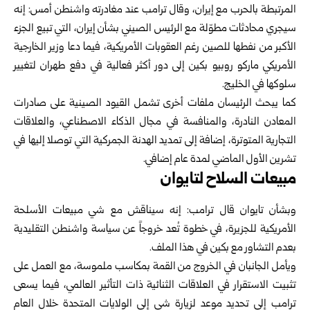
المرتبطة بالحرب مع إيران، وقال ترامب عند مغادرته واشنطن أمس: إنه
سيجري محادثات مطوّلة مع الرئيس الصيني بشأن إيران، التي تبيع الجزء
الأكبر من نفطها للصين رغم العقوبات الأمريكية، فيما دعا وزير الخارجية
الأمريكي ماركو روبيو بكين إلى دور أكثر فعالية في دفع طهران لتغيير
سلوكها في الخليج.
كما يبحث الرئيسان ملفات أخرى تشمل القيود الصينية على صادرات
المعادن النادرة، والمنافسة في مجال الذكاء الاصطناعي، والعلاقات
التجارية المتوترة، إضافة إلى تمديد الهدنة الجمركية التي توصلا إليها في
تشرين الأول الماضي لمدة عام إضافي.
مبيعات السلاح لتايوان
وبشأن تايوان قال ترامب: إنه سيناقش مع شي مبيعات الأسلحة
الأمريكية للجزيرة، في خطوة تُعد خروجاً عن سياسة واشنطن التقليدية
بعدم التشاور مع بكين في هذا الملف.
ويأمل الجانبان في الخروج من القمة بمكاسب ملموسة، مع العمل على
تثبيت الاستقرار في العلاقات الثنائية ذات التأثير العالمي، فيما يسعى
ترامب إلى تحديد موعد لزيارة شي إلى الولايات المتحدة خلال العام