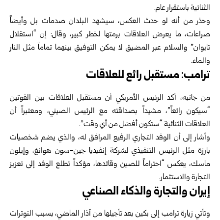
الثنائية باستقرار عام.
وحذر من أنه لو حدث العكس، سيشهد البلدان صدمات بل وأيضاً
صراعات، ما يعرض العلاقات برمتها لخطر كبير، وقال: إن “استقلال
تايوان” والسلام عبر المضيق لا يمكن التوفيق بينهما تماماً مثل النار
والماء.
ترامب: مستقبل رائع للعلاقات
من جانبه، أكد الرئيس الأمريكي أن مستقبل العلاقات بين القوتين
“سيكون رائعاً”، مشيداً بصداقته مع الرئيس الصيني، ومعتبراً أن
العلاقات الثنائية “ستكون أفضل من أي وقت”.
وأشار إلى أن الوفد التجاري الرفيع المرافق له، والذي يضم شخصيات
بارزة مثل الرئيس التنفيذي لشركة إنفيديا جين-سون هوانغ، وإيلون
ماسك، يعكس “احتراماً للصين وقائدها، مؤكداً تطلع الوفد إلى تعزيز
التجارة والاستثمار.
إيران والتجارة والذكاء الصناعي
وتأتي زيارة ترامب إلى بكين بعد تأجيلها من آذار الماضي، بسبب التوترات