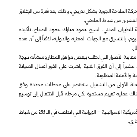
حركة الملاحة الجوية بشكل تدريجي، وذلك بعد فترة من الإغلاق
ن والعشرين من شباط الماضي.
امة للطيران المدني، الشيخ حمود مبارك حمود الصباح، تأكيده
يوم، بالتنسيق مع الجهات المعنية والدولية، لافتاً إلى أن هذه
ر.
 معاينة الأضرار التي لحقت ببعض مرافق المطار ومنشآته نتيجة
 مشيراً إلى أن الفرق الفنية باشرت على الفور أعمال الصيانة
ة والأمنية المطلوبة.
 المرحلة الأولى من التشغيل ستقتصر على محطات محددة وفق
اك عملية تقييم مستمرة لكل مرحلة قبل الانتقال إلى توسيع
وتعرّض مطار الكويت للاستهداف بشكل متكرّر خلال الحرب الأمريكية الإسرائيلية – الإيرانية التي اندلعت في الـ 28 من شباط
اري.