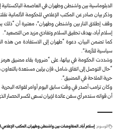
الدبلوماسية بين واشنطن وطهران في العاصمة الباكستانية إسلا
وذكر بيان صادر عن
المكتب الإعلامي للحكومة الألمانية
نقلته
وقف إطلاق النار بين واشنطن وطهران”، معتبرة أن “ذلك 
إسلام أباد، بهدف تحقيق السلام وتفادي مزيد من التصعيد”.
كما تضمن البيان، دعوة “طهران إلى الاستفادة من هذه ال
سياسية للأزمة”.
وشددت الحكومة في بيانها، على “ضرورة بقاء مضيق هرمز م
“حال التوصل إلى اتفاق شامل، فإن برلين مستعدة بالتعاون مع
حرية الملاحة في المضيق”.
وكان ترامب أصدر في وقت سابق اليوم أوامر لقواته البحرية بإ
أن قواته ستدمر أي سفن عائدة لإيران تسعى لكسر الحصار الذ
الوسوم:
إسلام أباد
المفاوضات بين واشنطن وطهران
المكتب الإعلامي ل