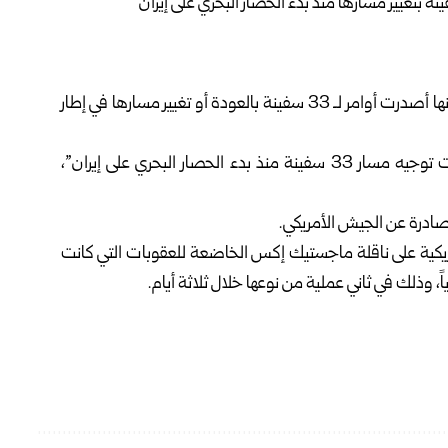
“سنتكوم” اليوم الخميس، أنها أصدرت أوامر لـ 33 سفينة بالعودة أو تغيير مسارها في إطار
وفي منشور على منصة “إكس”، أكدت سنتكوم أنها “أعادت توجيه مسار 33 سفينة منذ بدء الحصار البحري على إيران”،
صادرة عن الجيش الأمريكي.
مريكية على ناقلة ماجستيك إكس الخاضعة للعقوبات التي كانت
اً، وذلك في ثاني عملية من نوعها خلال ثلاثة أيام.