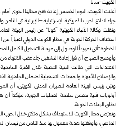
الكويت-سانا
أعلنت الكويت، اليوم الخميس إعادة فتح مجالها الجوي أمام 
جراء اندلاع الحرب الأمريكية الإسرائيلية –الإيرانية في الثام
ونقلت وكالة الأنباء الكويتية “كونا” عن رئيس الهيئة الع
استئناف الحركة الجوية في مطار الكويت الدولي اعتباراً من ال
الخطوة تأتي تمهيداً للوصول إلى مرحلة التشغيل الكامل للمطا
وأوضح الصباح، أن قرار إعادة التشغيل جاء عقب الانتهاء من
الاعتداءات التي طالت البنية التحتية خلال الفترة الماضية،
والإصلاح للأجهزة والمعدات التشغيلية لضمان الجاهزية الفني
وبيّن رئيس الهيئة العامة للطيران المدني الكويتي، أن
أولويات فنية تضمن سلامة العمليات الجوية، مؤكداً أن هن
نطاق الرحلات الجوية.
الماضي، وأوقفتها هدنة معمول بها منذ الثامن من نيسان الج