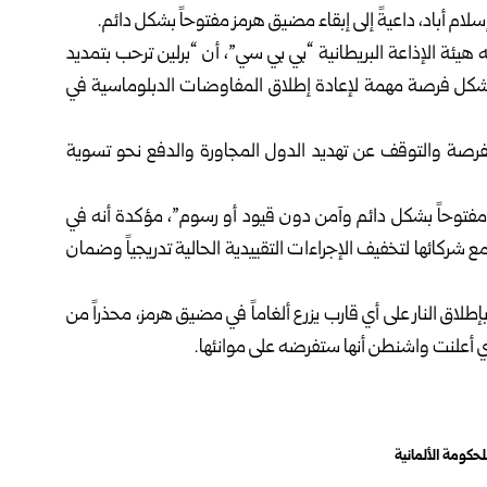
م أباد، داعيةً إلى إبقاء مضيق هرمز مفتوحاً بشكل دائم.
 هيئة الإذاعة البريطانية “بي بي سي”، أن “برلين ترحب بتمديد
يشكل فرصة مهمة لإعادة إطلاق المفاوضات الدبلوماسية في
فرصة والتوقف عن تهديد الدول المجاورة والدفع نحو تسوية
فتوحاً بشكل دائم وآمن دون قيود أو رسوم”، مؤكدة أنه في
 شركائها لتخفيف الإجراءات التقييدية الحالية تدريجياً وضمان
طلاق النار على أي قارب يزرع ألغاماً في مضيق هرمز، محذراً من
ي أعلنت واشنطن أنها ستفرضه على موانئها.
لحكومة الألمانية