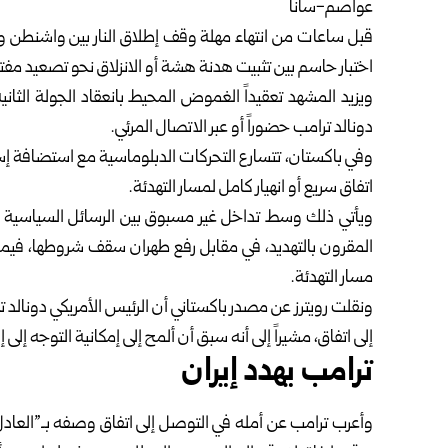
عواصم-سانا
قبل ساعات من انتهاء مهلة وقف إطلاق النار بين واشنطن وطه
اختبار حاسم بين تثبيت هدنة هشة أو الانزلاق نحو تصعيد مفت
ويزيد المشهد تعقيداً الغموض المحيط بانعقاد الجولة الثان
دونالد ترامب حضوراً أو عبر الاتصال المرئي.
وفي باكستان، تتسارع التحركات الدبلوماسية مع استضافة إسل
اتفاق سريع أو انهيار كامل لمسار التهدئة.
ويأتي ذلك وسط تداخل غير مسبوق بين الرسائل السياسية 
المقرون بالتهديد، في مقابل رفع طهران سقف شروطها، في
مسار التهدئة.
ونقلت رويترز عن مصدر باكستاني أن الرئيس الأمريكي دونالد 
إلى اتفاق، مشيراً إلى أنه سبق أن ألمح إلى إمكانية التوجه إلى إس
ترامب يهدد إيران
وأعرب ترامب عن أمله في التوصل إلى اتفاق وصفه بـ”العاد