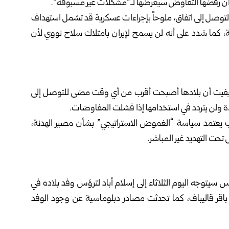
ن أن رفضها التفاوض سيعرضها لـ”مشكلات غير مسبوقة”.
 التوصل إلى اتفاق، ملوحاً بإجراءات عسكرية قد تشمل استهداف
كية، كما شدد على أنه لن يسمح لإيران بامتلاك سلاح نووي لأن
ن ليفيت أن بلادها أصبحت أقرب من أي وقت مضى للتوصل إلى
عدة ولن يتردد في استخدامها إذا فشلت المفاوضات.
 يعتمد سياسة “الغموض الاستراتيجي” بشأن مصير الهدنة،
حت التهديد غير المباشر.
س سيتوجه اليوم الثلاثاء إلى إسلام أباد لترؤس وفد بلاده في
د باقر قاليباف، كما تحدثت مصادر دبلوماسية عن وجود الوفد