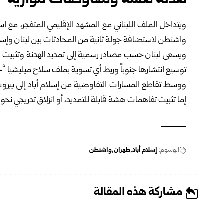
هدنة هشة ومفاوضات موازية
ويتداخل الملف اللبناني مع المشهد الإقليمي المتفجر، مع 
واشنطن لاستضافة جولة ثانية من المحادثات بين لبنان وإسر
ويسعى لبنان حسب مصادر رسمية إلى تمديد الهدنة وتثبيت و
توسيع انتشارها جنوباً وربط أي تسوية بملف سلاح ميليشيا “ح
ووسط تقاطع المسارات التفاوضية من إسلام أباد إلى بيروت و
إما تثبيت تفاهمات هشة قابلة للتمديد، أو انزلاق تدريجي نح
الوسوم:
إسلام أباد
طهران
واشنطن
مشاركة هذه المقالة