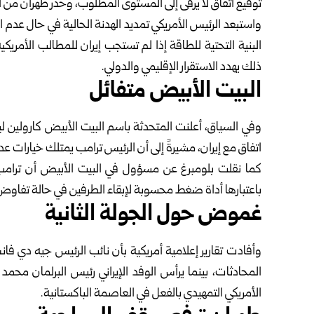
توقيع اتفاق لا يرقى إلى المستوى المطلوب، وحذر طهران م
واستبعد الرئيس الأمريكي تمديد الهدنة الحالية في حال عدم
البنية التحتية للطاقة إذا لم تستجب إيران للمطالب الأمري
ذلك يهدد الاستقرار الإقليمي والدولي.
البيت الأبيض متفائل
وفي السياق، أعلنت المتحدثة باسم البيت الأبيض كارولي
اتفاق مع إيران، مشيرةً إلى أن الرئيس ترامب يمتلك خيارات 
كما نقلت بلومبرغ عن مسؤول في البيت الأبيض أن ترامب
باعتبارها أداة ضغط محسوبة لإبقاء الطرفين في حالة تفاوض ت
غموض حول الجولة الثانية
وأفادت تقارير إعلامية أمريكية بأن نائب الرئيس جيه دي فان
المحادثات، بينما يرأس الوفد الإيراني رئيس البرلمان محم
الأمريكي التمهيدي بالفعل في العاصمة الباكستانية.