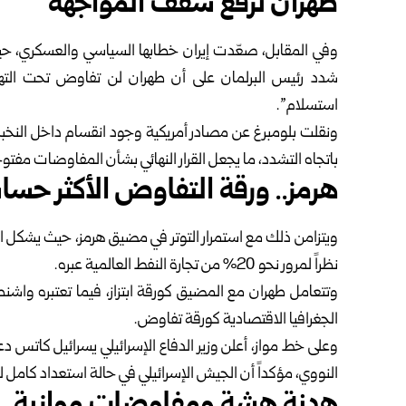
طهران ترفع سقف المواجهة
وفي المقابل، صعّدت إيران خطابها السياسي والعسكري، حيث
شدد رئيس البرلمان على أن طهران لن تفاوض تحت التهدي
استسلام”.
ونقلت بلومبرغ عن مصادر أمريكية وجود انقسام داخل النخبة ال
باتجاه التشدد، ما يجعل القرار النهائي بشأن المفاوضات مفتوحا
هرمز.. ورقة التفاوض الأكثر حسا
ويتزامن ذلك مع استمرار التوتر في مضيق هرمز، حيث يشكل ال
نظراً لمرور نحو 20% من تجارة النفط العالمية عبره.
وتتعامل طهران مع المضيق كورقة ابتزاز، فيما تعتبره واشنط
الجغرافيا الاقتصادية كورقة تفاوض.
وعلى خط مواز، أعلن وزير الدفاع الإسرائيلي يسرائيل كاتس د
النووي، مؤكداً أن الجيش الإسرائيلي في حالة استعداد كامل 