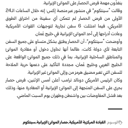
ينفذّون مهمة فرض الحصار على الموانئ الإيرانية.
وقالت “سينتكوم” في منشور عبر منصة إكس: إنه خلال الساعات الـ24
الأولى من فرض الحصار لم تتمكن أي سفينة من اختراق الطوق
الأمريكي، فيما امتثلت 6 سفن تجارية لتوجيهات القوات الأمريكية
وعادت أدراجها إلى أحد الموانئ الإيرانية في خليج عُمان.
وأوضحت “سينتكوم”، أن الحصار يطبّق بشكل متساو على جميع السفن
التابعة لأي دولة كانت، طالما أنها تحاول دخول أو مغادرة الموانئ
والمناطق الساحلية الإيرانية، بما في ذلك جميع الموانئ الواقعة على
الخليج العربي وخليج عُمان، مجددة التأكيد على دعمها حرية الملاحة
للسفن التي تعبر مضيق هرمز من وإلى الموانئ غير الإيرانية.
وكان الرئيس الأمريكي دونالد ترامب أعلن أمس الإثنين، فرض حصار
بحري على السفن المتجهة إلى الموانئ الإيرانية أو المغادرة منها، وذلك
بعد فشل المفاوضات بين واشنطن وطهران يوم السبت الماضي.
الوسوم:
القيادة المركزية الأمريكية
حصار الموانئ الإيرانية
سينتكوم