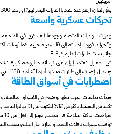
أمريكيين.
وفي لبنان، ارتفع عدد ضحايا الغارات الإسرائيلية إلى نحو 300 قتيل منذ تصاعد المواجهات المرتبطة بميليشيا حزب الله.
تحركات عسكرية واسعة
وعززت الولايات المتحدة وجودها العسكري في المنطقة، 
جانب ست طائرات إنذار مبكر E‑3.
في المقابل، تعتمد إيران على ترسانة صاروخية كبيرة،
وسجيل، إضافة إلى طائرات مسيّرة أبرزها “شاهد‑136” التي يصل مداها إلى 2500 كيلومتر.
اضطرابات في أسواق الطاقة
وبدأت تداعيات الحرب تظهر بوضوح في الأسواق العالمية، و
تكساس الوسيط بأكثر من 12% ليقترب من 91 دولاراً للبرميل، فيما بلغ سعر خام برنت نحو 93 دولاراً للبرميل.
توقفت عشرات ناقلات النفط، والغاز داخل الخليج، بسبب المخاط