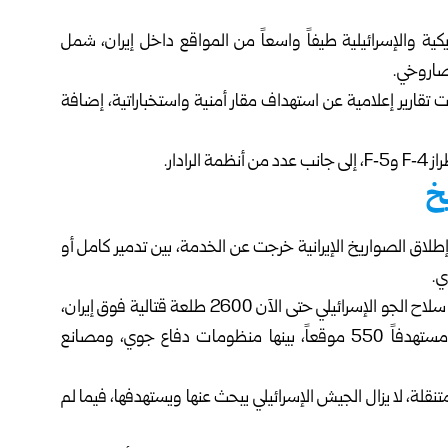
ية والإسرائيلية طيفاً واسعاً من المواقع داخل إيران، شمل
صاروخي.
تقارير إعلامية عن استهداف مقار أمنية واستخباراتية، إضافة
ادار.
رائيلية أن نحو 75% من منصات إطلاق الصواريخ الإيرانية خرجت عن الخدمة، بين تدمير كامل أو
وبحسب التقديرات المنشورة في وسائل إعلام إسرائيلية، نفّذ سلاح الجو الإسرائيلي حتى الآن 2600 طلعة قتالية فوق إيران،
وألقى نحو 6500 قذيفة باستخدام 150 طائرة هجومية، مستهدفاً 550 موقعاً، بينها منظومات دفاع جوي، ومصانع
إيران تمتلك نحو 200 منصة إطلاق متنقلة، لا يزال الجيش الإسرائيلي يبحث عنها ويستهدفها، فيما لم