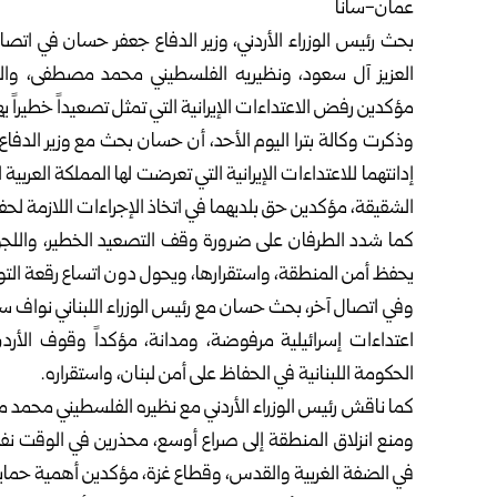
عمان-سانا
بحث رئيس الوزراء الأردني، وزير الدفاع جعفر حسان في اتص
العزيز آل سعود، ونظيريه الفلسطيني محمد مصطفى، واللب
مؤكدين رفض الاعتداءات الإيرانية التي تمثل تصعيداً خطيراً ي
وذكرت وكالة بترا اليوم الأحد، أن حسان بحث مع وزير الدفا
إدانتهما للاعتداءات الإيرانية التي تعرضت لها المملكة العربي
الشقيقة، مؤكدين حق بلديهما في اتخاذ الإجراءات اللازمة لحف
كما شدد الطرفان على ضرورة وقف التصعيد الخطير، واللجوء 
يحفظ أمن المنطقة، واستقرارها، ويحول دون اتساع رقعة التوت
وفي اتصال آخر، بحث حسان مع رئيس الوزراء اللبناني نواف س
اعتداءات إسرائيلية مرفوضة، ومدانة، مؤكداً وقوف الأر
الحكومة اللبنانية في الحفاظ على أمن لبنان، واستقراره.
كما ناقش رئيس الوزراء الأردني مع نظيره الفلسطيني محمد مص
ومنع انزلاق المنطقة إلى صراع أوسع، محذرين في الوقت 
في الضفة الغربية والقدس، وقطاع غزة، مؤكدين أهمية حما