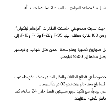
حيث نشرت مجموعتي حاملات الطائرات “أبراهام لينكولن”،
و”جيرالد فورد”، إضافة إلى 16 سفينة حربية، كما أرسلت أكثر من 100 طائرة مقاتلة، بينها F‑35 وF‑22 وF‑15 وF‑16، إلى
 تشمل صواريخ قصيرة ومتوسطة المدى مثل شهاب، وخرمشهر
خصوصاً في قطاع الطاقة، والنقل البحري، حيث ارتفع خام غرب
وتراجعت حركة الملاحة في مضيق هرمز إلى أقل من 10 سفن يومياً، مع تأكيد مرور سفينتين فقط خلال 24 ساعة، كما
ر الأمنية المتزايدة.