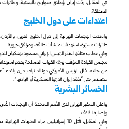
في المقابل، ردّت إيران بإطلاق صواريخ باليستية، وطائرات 
المنطقة.
اعتداءات على دول الخليج
وامتدت الهجمات الإيرانية إلى دول الخليج العربي، والأرد
طائرات مسيّرة، استهدفت منشآت طاقة، ومرافق حيوية.
وفي خطاب متلفز، اعتذر الرئيس الإيراني مسعود بزشكيان للدول
مجلس القيادة المؤقت وجّه القوات المسلحة بعدم استهداف ا
من جانبه، قال الرئيس الأمريكي دونالد ترامب: إن بلاده “غي
ستستمر حتى “تفقد إيران قدرتها العسكرية أو قيادتها”.
الخسائر البشرية
وإصابة الآلاف.
وفي المقابل، قُتل 10 إسرائيليين جراء الضر