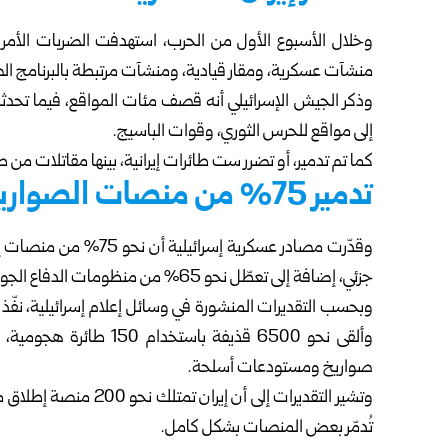
وخلال الأسبوع الأول من الحرب، استهدفت الضربات الأمريك
منشآت عسكرية، ومقار قيادية، ومنشآت مرتبطة بالبرنامج ال
وذكر الجيش الإسرائيلي أنه قصف مئات المواقع، فيما تحدثت 
إلى مواقع للحرس الثوري، وقوات الباسيج.
كما تم تدمير، أو تضرر ست طائرات إيرانية، بينها مقاتلات من طراز F‑4 وF‑5، إلى جانب عدد من أنظمة الر
تدمير 75% من منصات الصواريخ
وقدّرت مصادر عسكرية إس
جزئي، إضافة إلى تعطّل نحو 65% من منظومات الدفاع الجوي.
صواريخ ومستودعات أسلحة.
وتشير التقديرات إلى أن 
تُدمّر بعض المنصات بشكل كامل.