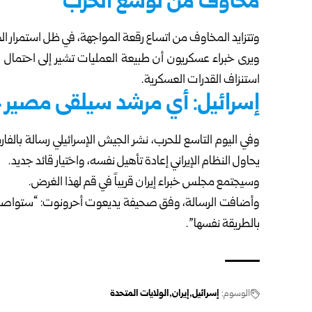
مخاوف من توسع الحرب
وتتزايد المخاوف من اتساع رقعة المواجهة، في ظل استمرار ال
ويرى خبراء عسكريون أن طبيعة العمليات تشير إلى احتمال اس
استنزاف القدرات العسكرية.
إسرائيل: أي مرشد سيلقى مصير 
وفي اليوم التاسع للحرب، نشر الجيش الإسرائيلي رسالة بالفار
يحاول النظام الإيراني إعادة تأهيل نفسه، واختيار قائد جديد.
وسيجتمع مجلس خبراء إيران قريباً في قم لهذا الغرض.
وأضافت الرسالة، وفق صحيفة يديعوت أحرونوت: “ستواصل 
بالطريقة نفسها”.
الوسوم:
إسرائيل
إيران
الولايات المتحدة