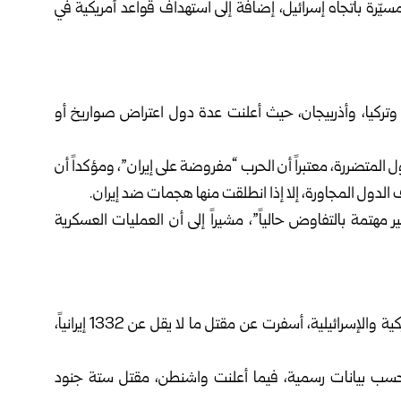
مسيّرة باتجاه إسرائيل، إضافة إلى استهداف قواعد أمريكية في
ن، وتركيا، وأذربيجان، حيث أعلنت عدة دول اعتراض صواريخ أو
 المتضررة، معتبراً أن الحرب “مفروضة على إيران”، ومؤكداً أن
لدول المجاورة، إلا إذا انطلقت منها هجمات ضد إيران.
ر مهتمة بالتفاوض حالياً”، مشيراً إلى أن العمليات العسكرية
وأعلن السفير الإيراني لدى الأمم المتحدة أن الهجمات الأمريكية والإسرائيلية، أسفرت عن مقتل ما لا يقل عن 1332 إيرانياً،
بات الإيرانية، بحسب بيانات رسمية، فيما أعلنت واشنطن، مقتل ستة جنود