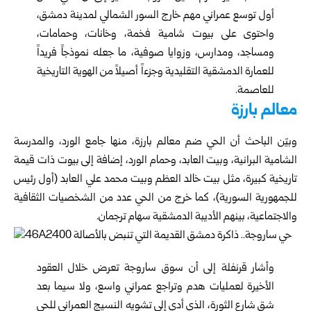
أول توسع عمراني مهم خارج السور الشمالي لمدينة دمشق،
واحتوى على بيوت شامية فخمة، وخانات، وحمامات،
ومساجد، ومدارس، وزوايا صوفية، ما جعله نموذجاً فريداً
للعمارة الدمشقية التقليدية وجزءاً أصيلاً من الهوية التاريخية
للعاصمة.
معالم بارزة
وبيّن الباحث أن الحي ضم معالم بارزة، منها جامع الورد، والمدرسة
الشامية البرانية، وبيت العابد، وحمام الورد، إضافة إلى بيوت ذات قيمة
تاريخية كبيرة، مثل بيت خالد العظم وبيت محمد علي العابد (أول رئيس
للجمهورية السورية)، كما خرج من الحي عدد من الشخصيات الثقافية
والاجتماعية، بينهم الأديبة الدمشقية سهام ترجمان.
وأشار قرنفلة إلى أن سوق ساروجة تعرض خلال العقود
الأخيرة لعمليات هدم وتراجع عمراني واسع، ولا سيما بعد
شق شارع الثورة، الذي أدى إلى تشويه النسيج العمراني للحي