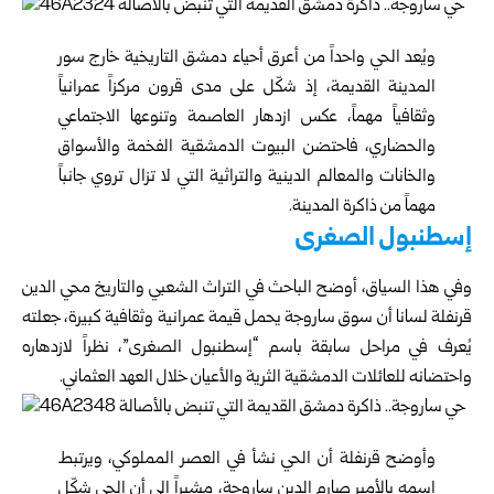
ويُعد الحي واحداً من أعرق أحياء دمشق التاريخية خارج سور
المدينة القديمة، إذ شكّل على مدى قرون مركزاً عمرانياً
وثقافياً مهماً، عكس ازدهار العاصمة وتنوعها الاجتماعي
والحضاري، فاحتضن البيوت الدمشقية الفخمة والأسواق
والخانات والمعالم الدينية والتراثية التي لا تزال تروي جانباً
مهماً من ذاكرة المدينة.
إسطنبول الصغرى
وفي هذا السياق، أوضح الباحث في التراث الشعبي والتاريخ محي الدين
قرنفلة لسانا أن سوق ساروجة يحمل قيمة عمرانية وثقافية كبيرة، جعلته
يُعرف في مراحل سابقة باسم “إسطنبول الصغرى”، نظراً لازدهاره
واحتضانه للعائلات الدمشقية الثرية والأعيان خلال العهد العثماني.
وأوضح قرنفلة أن الحي نشأ في العصر المملوكي، ويرتبط
اسمه بالأمير صارم الدين ساروجة، مشيراً إلى أن الحي شكّل