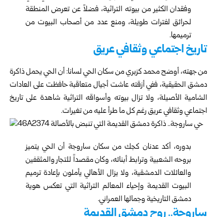
وفقدان الكثير من بيوته التراثية، فضلاً عن تعرض المنطقة
لحرائق لفترات طويلة، ومنع عدد من أصحاب البيوت من
ترميمها.
تاريخ اجتماعي وثقافي عريق
من جهته، أوضح محمد كزبري من سكان الحي لسانا: أن الحي يحمل ذاكرة
دمشق الحقيقية، ففي أزقته عاشت أجيال متعاقبة حافظت على العادات
الشامية الأصيلة، ولا تزال بيوته وأسواقه التراثية شاهدة على تاريخ
اجتماعي وثقافي عريق رغم كل ما طرأ عليه من تغيرات.
بدوره، أكد عدنان كجك من سكان ساروجة أن الحي يتميز
بروحه الشعبية وترابط أبنائه، وكان مقصداً للتجار والمثقفين
والعائلات الدمشقية، ولا يزال الأهالي يأملون بإعادة ترميم
البيوت القديمة وإحياء المعالم التراثية التي تعكس هوية
دمشق التاريخية وجمالها العمراني.
ساروجة.. روح دمشق القديمة