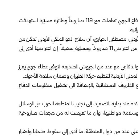
أعلن الجيش الأردني اليوم السبت أن قواته ومنظومات الدفاع الجوي تعاملت مع 119 صاروخاً وطائرة مسيّرة استهدفت
نية.
ردني، مصطفى الحياري، أن سلاح الجو الملكي الأردني تمكن من
اعتراض وتدمير 108 منها، بينما لم تتمكن الدفاعات الجوية من اعتراض 11 صاروخاً ومسيّرة مضيفاً: إن اعتراضها أدى إلى
 والدفاعي مع عدد من الجيوش الصديقة لتوفير غطاء جوي يعزز
المدني الأردنية لتنظيم حركة الطيران وضمان سلامة الأجواء.
مع الظروف الاستثنائية بالإضافة الى تشغيل منظومات الدفاع
ده منذ بداية التصعيد، إلى تجنيب المنطقة الحرب عبر الوسائل
نها وسلامة مواطنيها، وأن ما تعرضت له من هجمات صاروخية
 على عدد من دول المنطقة، ما أدى إلى سقوط ضحايا وأضرار