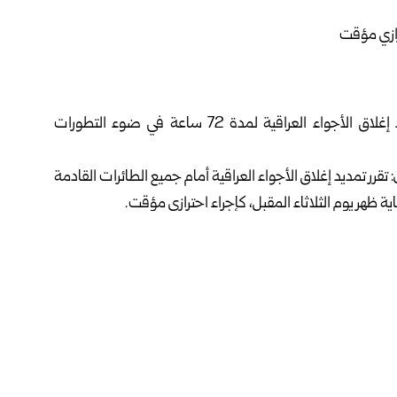
أعلنت سلطة الطيران المدني العراقي اليوم السبت، تمديد إغلاق الأجواء العراقية لمدة 72 ساعة في ضوء التطورات
 تقرر تمديد إغلاق الأجواء العراقية أمام جميع الطائرات القادمة
تمر للوضع الأمني، وتطورات الأوضاع الإقليمية على أن يُعاد تقييمه
الها الجوي بشكل مؤقت، لضمان سلامة الحركة الجوية وحماية
 وإسرائيل من جهة، وإيران من جهة أخرى.