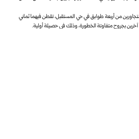
 متجاورين من أربعة طوابق في حي المستقبل، تقطن فيهما ثماني
شرة بعمليات البحث والإنقاذ، وتأمين محيط البناءين المنهارين
ة السكان، تحسباً لأي أخطار أخرى محتملة قد تهدد سلامتهم.
ا مصرعهم، وأصيب 7 آخرون بجروح جراء انهيار مبنى في حي الحسني بالمدينة نفسها في التاسع من
فيسبوك