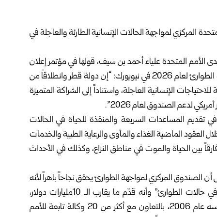
حدة المركزي لمواجهة الحالات الإنسانية الطارئة والعاجلة في
لدى الأمم المتحدة علياء أحمد بن سيف، قولها في مؤتمر إعلان
التبرعات رفيع المستوى لصندوق المنظمة المركزي لمواجهة الطوارئ لعام 2026 في نيويورك: “إن دولة قطر وانطلاقاً من
لاحتياجات الإنسانية العاجلة، واستناداً إلى الشراكة المتميزة
ريكي لدعم الصندوق لعام 2026”.
في تقديم المساعدات السريعة والمنقذة للحياة في الحالات
ر خلال العقود الماضية الغذاء والمأوى والرعاية الطبية والخدمات
رقاً بين الحياة والموت في مناطق النزاع، وكذلك في الأحداث
أن الصندوق المركزي لمواجهة الطوارئ يحقق نجاحاً باهراً لأنه
سريع ومرن وعادل، مشيراً إلى أنه “شريان الحياة العالمي في حالات الطوارئ” وأنه قدّم ما يقارب الـ 10مليارات دولار،
كمساعدات منقذة للحياة في أكثر من 100دولة منذ تأسيسه عام 2006، بالتعاون مع أكثر من 20 وكالة تابعة للأمم