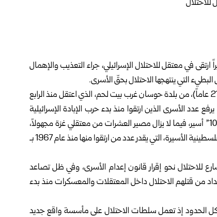
رتقى في معتقل للاحتلال الإسرائيلي، جراء التعذيب والإهمال
بطيء التي ينتهجها الاحتلال بحقّ الأسرى.
وقالت الهيئة في بيان اليوم: إن الأسير عبد الرحمن البساتين (21 عاماً)، من بلدة حوسان غرب بيت لحم، الذي اعتقل منذ الرابع
فع عدد الأسرى الذين ارتقوا منذ بدء حرب الإبادة الإسرائيلية
على القطاع في الـ 7 من تشرين الأول 2023 إلى أكثر من “100” أسير، فيما لا يزال مصير العشرات من معتقلي غزة مجهولاً،
مبينةً أن هذه المرحلة تشكل الأكثر دموية في تاريخ الحركة الفلسطينية الأسيرة، التي يقدر عدد من ارتقوا منها منذ عام 1967 بـ
ارع للاحتلال نحو إقرار قانون إعدام الأسرى، وفي ظل تصاعد
د من قتلهم الاحتلال داخل المعتقلات والمعسكرات منذ بدء
وز كل الحدود إذ تعمل سلطات الاحتلال على مأسسة واقع جديد