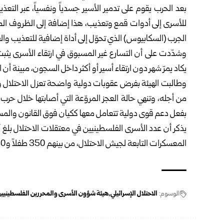
بعد الحرب يقوم على تدمير الأسير جسدياً ونفسياً، عبر التع
للأسرى إلى أدوات قمع وتعذيب، هذا إضافة إلى الظروف المر
الجرب (السكابيوس) الذي تحوّل إلى أداة إضافية للتعذيب وال
وشدّدت على أن التسارع غير المسبوق في ارتقاء الأسرى يثب
يكاد يمرّ شهر دون ارتقاء أسير أو أكثر داخل السجون، مبينة أن 
وطالبت الهيئة بفرض عقوبات دولية واضحة تعزل الاحتلال و
من أجله، وتنهي حالة العجز المروّعة التي أصابتها خلال حرب ال
بفعل دعم قوى دولية تتعامل معها ككيان فوق القانون والمس
المعسكرات التابعة لجيش الاحتلال، من بينهم 350 طفلاً و50 أسيرة.
الوسوم:
الاحتلال الإسرائيلي
هيئة شؤون الأسرى والمحررين الفلسطينيي