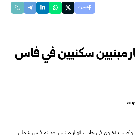
فيسبوك
 انهيار مبنيين سكنيين في فاس
وم أن 19 شخصاً لقوا حتفهم وأُصيب آخرون في حادث انهيار مبنيين بمدينة فاس شمال