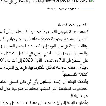
المعتقل عبد الرحمن السباتين-وفا
القدس المحتلة-سانا
كشفت هيئة شؤون الأسرى والمحررين الفلسطينيين أن أسيراً ا
الطبي المتعمد في جريمة جديدة تضاف إلى سجل جرائم القتل ال
والعشرين من حزيران الماضي، ارتقى في معتقل للاحتلال ما ير
“322” فلسطينياً.
وأكدت الهيئة أن ارتقاء البساتين يأتي في ظل السعي المتس
المعطيات الصادمة التي كشفتها منظمات حقوقية حول أعدا
حرب الإبادة.
وأشارت الهيئة إلى أنّ ما يجري في معتقلات الاحتلال تجا