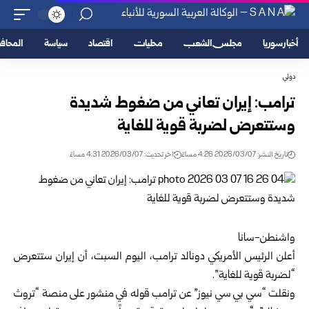
أخبار سوريا
مجلس الشعب
محليات
اقتصاد
سياسة
المحا
دولي
ترامب: إيران تعاني من ضغوط شديدة
وستتعرض لضربة قوية للغاية
تاريخ النشر: 2026/03/07 4:26 مساءً
اخر تحديث: 2026/03/07 4:31 مساءً
واشنطن-سانا
أعلن الرئيس الأمريكي دونالد ترامب، اليوم السبت، أن إيران ستتعرض
“لضربة قوية للغاية”.
ونقلت “سي بي سي نيوز” عن ترامب قوله في منشور على منصة “تروث