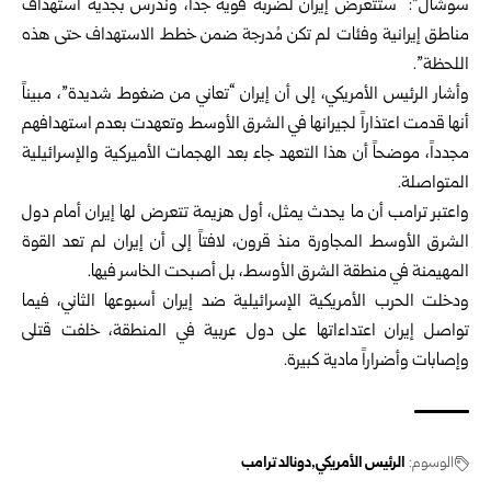
سوشال”: “ستتعرض إيران لضربة قوية ⁠جداً، وندرس بجدية ⁠استهداف
مناطق إيرانية وفئات لم تكن مُدرجة ضمن خطط ⁠الاستهداف حتى هذه
⁠اللحظة”.
وأشار الرئيس الأمريكي، إلى أن إيران “تعاني من ضغوط شديدة”، مبيناً
أنها قدمت اعتذاراً لجيرانها في الشرق الأوسط وتعهدت بعدم استهدافهم
مجدداً، موضحاً أن هذا التعهد جاء بعد الهجمات الأميركية والإسرائيلية
المتواصلة.
واعتبر ترامب أن ما يحدث يمثل، أول هزيمة تتعرض لها إيران أمام دول
الشرق الأوسط المجاورة منذ قرون، لافتاً إلى أن إيران لم تعد القوة
المهيمنة في منطقة الشرق الأوسط، بل أصبحت الخاسر فيها.
ودخلت الحرب الأمريكية الإسرائيلية ضد إيران أسبوعها الثاني، فيما
تواصل إيران اعتداءاتها على دول عربية في المنطقة، خلفت قتلى
وإصابات وأضراراً مادية كبيرة.
الوسوم:
الرئيس الأمريكي
دونالد ترامب