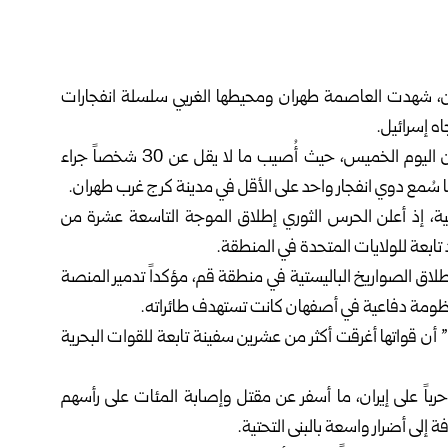
يران، شهدت العاصمة طهران ومحيطها الغربي سلسلة انفجارات
اه إسرائيل.
ووفقاً لوسائل إعلام، هزّت انفجارات عدّة مناطق في طهران اليوم الخميس، حيث أُصيب ما لا يقل عن 30 شخصاً جراء
ع دوي انفجار واحد على الأقل في مدينة كرج غرب طهران.
ية، إذ أعلن الحرس الثوري إطلاق الموجة التاسعة عشرة من
تابعة للولايات المتحدة في المنطقة.
لاق الصواريخ الباليستية في منطقة قم، مؤكداً تدمير المنصة
ر منظومة دفاعية في أصفهان كانت تستهدف طائراته.
” أن قواتها أغرقت أكثر من عشرين سفينة تابعة للقوات البحرية
باً على إيران، ما أسفر عن مقتل وإصابة المئات على رأسهم
إلى أضرار واسعة بالبنى التحتية.