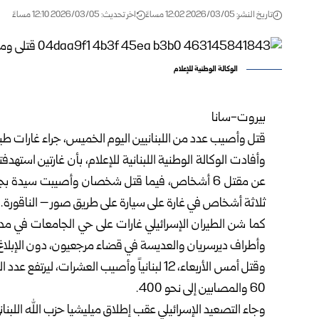
تاريخ النشر: 2026/03/05 12:02 مساءً
اخر تحديث: 2026/03/05 12:10 مساءً
الوكالة الوطنية للإعلام
بيروت-سانا
قتل وأصيب عدد من اللبنانيين اليوم الخميس، جراء غارات طيرا
وأفادت الوكالة الوطنية اللبنانية للإعلام، بأن غارتين استهدف
عن مقتل 6 أشخاص، فيما قتل شخصان وأصيبت سيدة ب
ثلاثة أشخاص في غارة على سيارة على طريق صور – الناقورة.
كما شن الطيران الإسرائيلي غارات على حي الجامعات في مد
وأطراف ديرسريان والعديسة في قضاء مرجعيون، دون الإبلاغ
وقتل أمس الأربعاء، 12 لبنانياً وأصيب العشرات
60 والمصابين إلى نحو 400.
وجاء التصعيد الإسرائيلي عقب إطلاق ميليشيا حزب الله اللبن