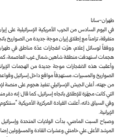
طهران-سانا
في اليوم السادس من الحرب الأمريكية الإسرائيلية على إ
متفرقة، تزامناً مع إطلاق إيران موجة جديدة من الصواريخ باتج
هجمات استهدفت منطقة شاهين شمال غرب العاصمة، كما سُم
وأعقبت هذه الانفجارات موجة جديدة من الهجمات الإيران
الصواريخ والمسيرات، مستهدِفاً مواقع داخل إسرائيل وقواعد 
من جهته، أعلن الجيش الإسرائيلي تنفيذ هجوم على منصة لإط
التي كانت مجهّزة للإطلاق باتجاه إسرائيل، كما قال: إنه دمّ
وفي السياق ذاته، أعلنت القيادة المركزية الأمريكية “سنتكوم
الإيرانية.
وصباح السبت الماضي، بدأت الولايات المتحدة وإسرائيل حر
المرشد الأعلى علي خامنئي وعشرات القادة والمسؤولين إضافة 