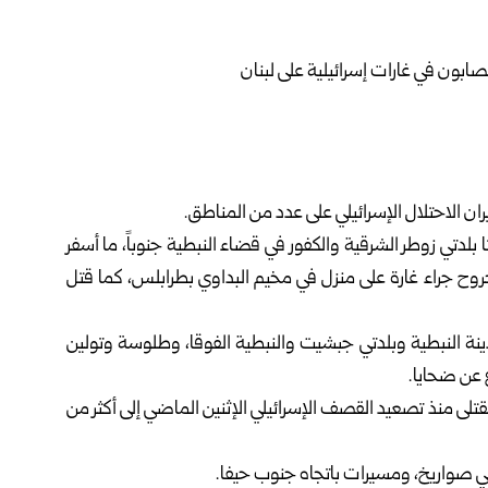
ن الاحتلال الإسرائيلي على عدد من المناطق.
تا بلدتي زوطر الشرقية والكفور في قضاء النبطية جنوباً، ما أسفر
جروح جراء غارة على منزل في مخيم البداوي بطرابلس، كما قتل
ينة النبطية وبلدتي جبشيت والنبطية الفوقا، وطلوسة وتولين
 عن ضحايا.
، ليرتفع عدد القتلى منذ تصعيد القصف الإسرائيلي الإثنين الماضي إلى أكثر من
اني صواريخ، ومسيرات باتجاه جنوب حيفا.