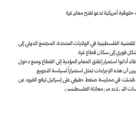
ضية الفلسطينية في الولايات المتحدة، المجتمع الدولي إلى
شكل فوري إلى سكان قطاع غزة.
 أدانوا استمرار إغلاق المعابر المؤدية إلى القطاع ومنع دخول
 أن هذه الإجراءات تمثل استمراراً لسياسة التجويع.
طن فشلت في ممارسة ضغط حقيقي على إسرائيل لرفع القيود عن
 التي تزيد من معاناة الفلسطينيين.
الوضع الإنساني في غزة، مع استمرار القصف والحصار.
والمدنية التي تُعنى بالدفاع عن الحقوق الفلسطينية، وتعمل
لات توعية وفعاليات احتجاجية.
فلسطينيين، ومسلمون أمريكيون من أجل فلسطين، وطلاب من
ة مثل مشروع “عدالة”.