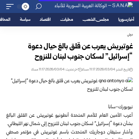
أخبار سوريا
مجلس الشعب
محليات
اقتصاد
سياسة
المحا
دولي
غوتيريش يعرب عن قلق بالغ حيال دعوة
“إسرائيل” لسكان جنوب لبنان للنزوح
تاريخ النشر: 2026/03/04 11:17 مساءً
اخر تحديث: 2026/03/04 11:17 مساءً
نيويورك-سانا
أعرب
الأمين العام للأمم المتحدة
أنطونيو غوتيريش عن القلق البالغ
بشأن دعوة “إسرائيل” لسكان جنوب لبنان للنزوح إلى شمال نهر الليطاني.
وأشار ستيفان دوجاريك المتحدث باسم غوتيريش في مؤتمر صحفي