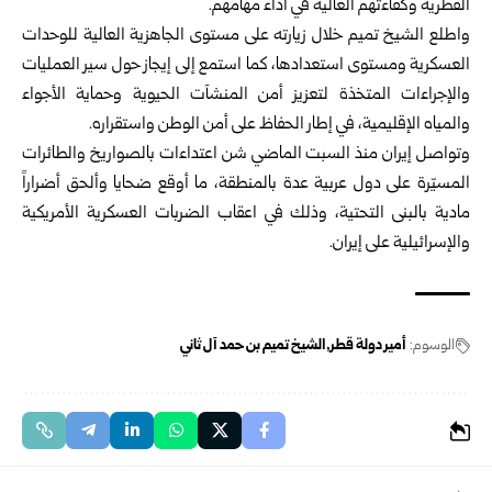
القطرية وكفاءتهم العالية في أداء مهامهم.
واطلع الشيخ تميم خلال زيارته على مستوى الجاهزية العالية للوحدات
العسكرية ومستوى استعدادها، كما استمع إلى إيجاز حول سير العمليات
والإجراءات المتخذة لتعزيز أمن المنشآت الحيوية وحماية الأجواء
والمياه الإقليمية، في إطار الحفاظ على أمن الوطن واستقراره.
وتواصل إيران منذ السبت الماضي شن اعتداءات بالصواريخ والطائرات
المسيّرة على دول عربية عدة بالمنطقة، ما أوقع ضحايا وألحق أضراراً
مادية بالبنى التحتية، وذلك في اعقاب الضربات العسكرية الأمريكية
والإسرائيلية على إيران.
الوسوم:
أمير دولة قطر
الشيخ تميم بن حمد آل ثاني