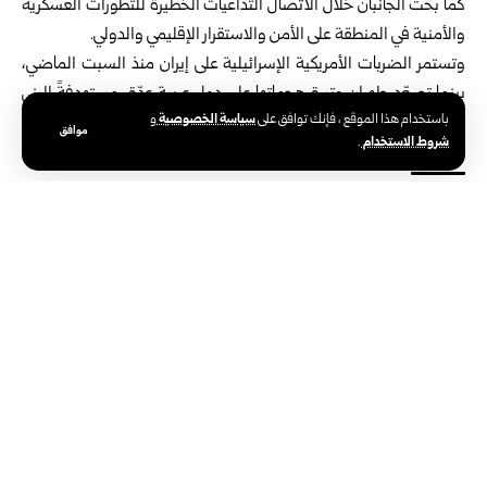
كما بحث الجانبان خلال الاتصال التداعيات الخطيرة للتطورات العسكرية
والأمنية في المنطقة على الأمن والاستقرار الإقليمي والدولي.
وتستمر الضربات الأمريكية الإسرائيلية على إيران منذ السبت الماضي،
بينما تصعّد طهران وتيرة هجماتها على دول عربية عدّة، مستهدفةً البنى
سياسة الخصوصية
باستخدام هذا الموقع ، فإنك توافق على
و
التحتية ومرافق ومباني مدنية ودبلوماسية، إضافة إلى منشآت الطاقة.
موافق
شروط الاستخدام
.
الوسوم:
الإمارات
الاعتداءات الإيرانية
رئيس وزراء نيوزيلندا
الوكالة العربية السورية للأنباء – سانا