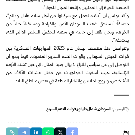
الإنسانية فوراً ودون شروط مسبقة، حتى يتسنى وصول المساعدات
المنقذة للحياة إلى المدنيين وإتاحة المجال للحوار”.
وأكد بولس أن “بلاده تعمل مع شركائها من أجل سلام عادل ودائم”،
مضيفاً: “يستحق شعب السودان الأمن والكرامة ومستقبلاً خالياً من
الخوف، ونحن نقف إلى جانبه في سعيه لتحقيق السلام الدائم الذي
يستحقه”.
وتتواصل منذ منتصف نيسان عام 2023 المواجهات العسكرية بين
قوات الجيش السوداني وقوات الدعم السريع المتمردة، فيما يبدو أن
التوصل إلى حل سياسي للنزاع لا يزال بعيد المنال، في حين تشتد الأزمة
الإنسانية، حيث أسفرت المواجهات عن مقتل عشرات الآلاف من
الأشخاص، ونزوح الملايين وانتشار المجاعة في بعض مناطق البلاد.
الوسوم:
السودان
شمال دارفور
قوات الدعم السريع