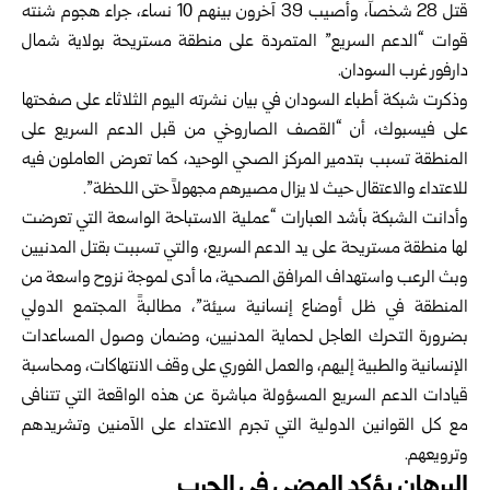
قتل 28 شخصاً، وأصيب 39 آخرون بينهم 10 نساء، جراء هجوم شنته
قوات “الدعم السريع” المتمردة على منطقة مستريحة بولاية شمال
دارفور غرب السودان.
وذكرت شبكة أطباء السودان في بيان نشرته اليوم الثلاثاء على صفحتها
على فيسبوك، أن “القصف الصاروخي من قبل الدعم السريع على
المنطقة تسبب بتدمير المركز الصحي الوحيد، كما تعرض العاملون فيه
للاعتداء والاعتقال حيث لا يزال مصيرهم مجهولاً حتى اللحظة”.
وأدانت الشبكة بأشد العبارات “عملية الاستباحة الواسعة التي تعرضت
لها منطقة مستريحة على يد الدعم السريع، والتي تسببت بقتل المدنيين
وبث الرعب واستهداف المرافق الصحية، ما أدى لموجة نزوح واسعة من
المنطقة في ظل أوضاع إنسانية سيئة”، مطالبةً المجتمع الدولي
بضرورة التحرك العاجل لحماية المدنيين، وضمان وصول المساعدات
الإنسانية والطبية إليهم، والعمل الفوري على وقف الانتهاكات، ومحاسبة
قيادات الدعم السريع المسؤولة مباشرة عن هذه الواقعة التي تتنافى
مع كل القوانين الدولية التي تجرم الاعتداء على الآمنين وتشريدهم
وترويعهم.
البرهان يؤكد المضي في الحرب