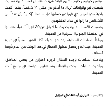
ميناس جيرايس جنوب شرق البلاد شهدت هطول أمطار غزيرة تسببت
بفيضان نهر وانزلاقات تربة، ما أسفر عن مقتل 14 شخصاً، بينما أفادت
بلدية مدينة جويز دي فورا عبر حسابها على منصة “إكس” بأن عدداً من
الأشخاص ما زالوا في عداد المفقودين.
وتسببت الأمطار الغزيرة بحدوث ما لا يقل عن 20 انهياراً أرضياً، معظمها
في المنطقة الجنوبية الشرقية من المدينة.
ووفقاً للسلطات المحلية، يعد شهر شباط أكثر الشهور مطراً في تاريخ
المدينة، حيث تجاوز معدل هطول الأمطار في هذا الوقت من العام بأربعة
أضعاف.
وقامت السلطات بإجلاء السكان كإجراء احترازي من بعض المناطق،
وباشرت عمليات البحث والإنقاذ، وتم تعليق الدراسة في جميع أنحاء
المدينة.
الوسوم:
البرازيل
فيضانات في البرازيل