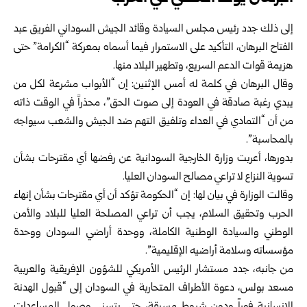
إلى ذلك جدد رئيس مجلس السيادة وقائد الجيش السوداني الفريق عبد
الفتاح البرهان، التأكيد على الاستمرار فيما أسماه بمعركة “الكرامة” حتى
هزيمة قوات الدعم السريع، وتطهير البلاد منها.
وقال البرهان في كلمة له أمس الإثنين: إن “الأبواب مشرعة لكل من
يبدي رغبة صادقة في العودة إلى صوت الحق”، محذراً في الوقت ذاته
من أن “التمادي في العداء وتلفيق التهم ضد الجيش والشعب سيواجه
بالمحاسبة”.
بدورها، أعربت وزارة الخارجية السودانية عن رفضها أي مقترحات بشأن
تسوية النزاع لا تراعي مصالح السودان العليا.
وقالت الوزارة في بيان لها: إن “الحكومة تؤكد أن أي مقترحات بشأن إنهاء
الحرب وتحقيق السلام، يجب أن تراعي المصلحة العليا للبلاد والأمن
الوطني والسيادة الوطنية الكاملة، ووحدة أراضي السودان ووحدة
مؤسساته وسلامة أراضيه الإقليمية”.
من جانبه، جدد مستشار الرئيس الأمريكي للشؤون الإفريقية والعربية
مسعد بولس، دعوة الأطراف المتحاربة في السودان إلى “قبول الهدنة