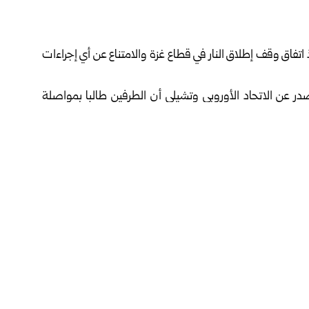
 اتفاق وقف إطلاق النار في
قطاع غزة
والامتناع عن أي إجراءات
در عن الاتحاد الأوروبي وتشيلي أن الطرفين طالبا بمواصلة
في قطاع غزة.
ن عوائق إلى غزة، والتخفيف الفوري من الأزمة الإنسانية،
ين دعمهما الثابت لسلام عادل وشامل قائم على حل الدولتين،
امل لمبادئ ميثاق الأمم المتحدة.
 الذي دخل حيز التنفيذ في العاشر من الشهر الماضي، عبر تنفيذ
 الإنسانية إلى مختلف مناطق القطاع.