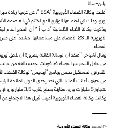
برلين-سانا
يورو، وذلك في اجتماعها الوزاري الذي اختُتم في العاصمة الألما
وذكرت وكالة الأنباء الألمانية “د ب أ ” أن المدير العام 
الأوروبية الـ 23 الأعضاء على مساهماتها، مشددا
الفضاء.
وقال آشباخر: “أعتقد أن الرسالة القائلة بضرورة أن تلحق أو
من خلال السفر عبر الفضاء قد قوبلت بجدية بالغة من جانب وزر
القمر في المستقبل ضمن برنامج “أرتميس” لوكالة الفضاء الأم
من جهتها، أعلنت ألمانيا، التي تعد إحدى الدول المانحة الر
لتتجاوز 5 مليارات يورو، مقارنة بمبلغ يقارب 3.5 مليار يورو في الدورة السابقة.
وكانت وكالة الفضاء الأوروبية أعربت قبيل هذا الاجتماع عن أملها في ان
الوسوم:
وكالة الفضاء الأوروبية