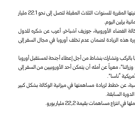
أعلنت وكالة الفضاء الأوروبية “ESA “، عن عزمها زيادة ميزانيتها المقررة للسنوات الثلاث المقبلة لتصل إلى نحو 22.1 مليار
نية برلين اليوم.
لوكالة الفضاء الأوروبية، جوزيف آشباخر، أعرب عن شكره للدول
ً على ضرورة هذه الزيادة لضمان عدم تخلف أوروبا في مجال السفر إلى
روبا بالركب وتشارك بنشاط من أجل إعطاء أجنحة لمستقبل أوروبا
ائنا”، معرباً عن أمله أن يتمكن أحد الأوروبيين من السفر إلى
ريكية “ناسا”.
ئيسية، عن خطط لزيادة مساهمتها في ميزانية الوكالة بشكل كبير
تزاع مساهمات بقيمة 22,2 مليار يورو.