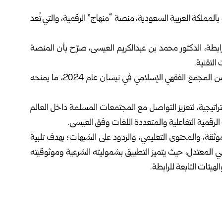
بالمملكة العربية السعودية، منصة “منهاج” الرقمية، والتي تُعد
رابطة، الدكتور محمد بن عبدالكريم العيسى، صرّح بأن المنصة
التقنية.
وأشار العيسى إلى أن تطبيق “منهاج” حظي بإجازة رسمية من المجمع الفقهي الإسلامي في نيسان عام 2024، ما يمنحه
اتيجية، لتعزيز التواصل مع المجتمعات المسلمة داخل العالم
لرقمية التفاعلية والمتعددة اللغات وفق العيسى.
وثقة، والمحتوى التعليمي، والردود على الشبهات؛ بهدف تلبية
ي المعتدل، حيث يتميز التطبيق بشموليته الشرعية وموثوقيته
هيئات التابعة للرابطة.