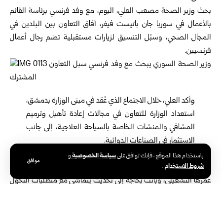
بحث وزير الصحة مصعب العلي، اليوم، مع وفد فرنسي برئاسة القائم
بالأعمال في سوريا جان باتيست فيفر، آفاق التعاون بين البلدين في
المجال الصحي، وسبُل التنسيق لزيارات مستقبلية تضم رجال أعمال
فرنسيين.
وأكد العلي، خلال الاجتماع الذي عُقد في مبنى الوزارة بدمشق،
استعداد الوزارة للتعاون في مجالات إعادة تأهيل وترميم
المشافي والمنشآت الخاصة بالسياحة العلاجية، إلى جانب
الاستثمار في الصناعات الدوائية.
وأوضح أن القطاع الصحي في سوريا يعاني أضراراً كبيرة لحقت بالبنى
سياسة الخصوصية
باستخدام هذا الموقع ، فإنك توافق على
و
موافق
شروط الاستخدام
.
التحتية خلال السنوات الماضية، وأن العديد من الأجهزة الطبية تجاوزت
عمرها التشغيلي، وباتت بحاجة إلى تحديث يتماشى مع متطلبات التحول
الرقمي.
وأشار إلى وجود نقص في أجهزة الرنين المغناطيسي والتصوير الطبقي،