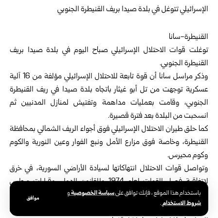
القنيطرة-سانا
توغلت قوات الاحتلال الإسرائيلي صباح اليوم في بلدة صيدا بريف
القنيطرة الجنوبي.
وذكر مراسل سانا أن قوة تابعة للاحتلال الإسرائيلي مؤلفة من 16 آلية
عسكرية توجهت من تل أبو غيثار باتجاه بلدة صيدا في ريف القنيطرة
الجنوبي، وقامت بعمليات مداهمة وتفتيش لمنازل المدنيين ثم
انسحبت من البلدة بعد فترة قصيرة.
كما حلق طيران الاحتلال الإسرائيلي فوق أجواء الريف الشمالي بمحافظة
القنيطرة، وخاصة فوق مزارع الأمل ونبع الفوار وعين النورية والكوم
وكوم محيرس.
وتواصل قوات الاحتلال انتهاكاتها لسيادة الأراضي السورية، في خرق
لاتفاقية فصل القوات لعام 1974 وللقانون الدولي وقرارات مجلس
سياسة الخصوصية
باستخدام هذا الموقع ، فإنك توافق على
و
الأمن، حيث تنفذ بشكل متكرر اعتداءات وتوغلات برية في أرياف القنيطرة
موافق
شروط الاستخدام
.
ودرعا، وقد أدانت سوريا هذه الاعتداءات الإسرائيلية وطالبت المجتمع