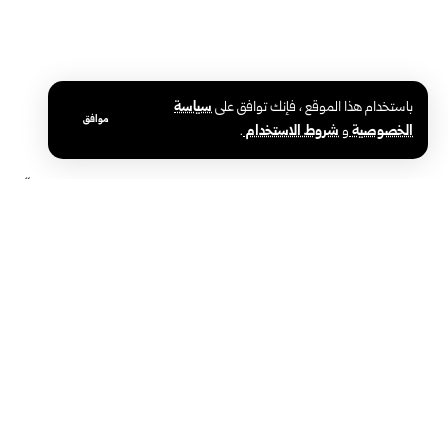
باستخدام هذا الموقع ، فإنك توافق على
سياسة
موافق
الخصوصية
و
شروط الاستخدام
.
الشاعرة السودانية ابتهال تريتر تتحدث عن
شركات “كيم إ
مشاركتها في مهرجان دمشق الدولي للشعر
وتطوير الصناع
العربي
سوريا والعالم