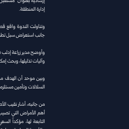
إرشادية بعنوان “مستقبل 
إدارة المنطقة.
وتناولت الندوة واقع قطاع 
جانب استعراض سبل تطوير 
وأوضح مدير زراعة إدلب ف
وآليات تذليلها، وبحث إمكا
وبين موحد أن الهدف من
السلالات وتأمين مستلزمات 
من جانبه، أشار نقيب الأ
أهم الأمراض التي تصيب 
التابعة لها، مؤكداً السع