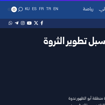
لي
رياضة
KU
ES
FR
TR
EN
بل تطوير الثروة
رة منطقة أبو الظهور ندوة