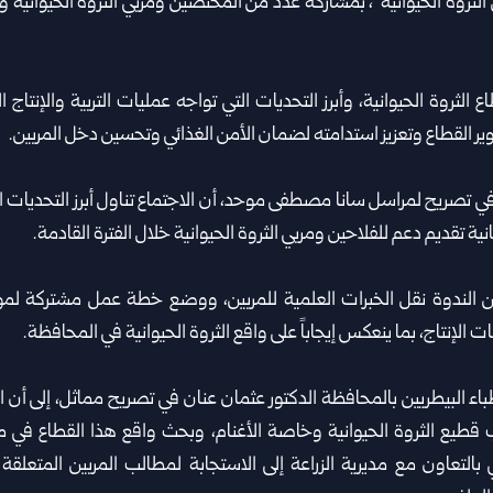
الثروة الحيوانية”، بمشاركة عدد من المختصين ومربي الثروة الحيوانية و
الثروة الحيوانية، وأبرز التحديات التي تواجه عمليات التربية والإنتاج 
القطاع وتعزيز استدامته لضمان الأمن الغذائي وتحسين دخل المربين.
ي تصريح لمراسل سانا مصطفى موحد، أن الاجتماع تناول أبرز التحديات ال
نية تقديم دعم للفلاحين ومربي الثروة الحيوانية خلال الفترة القادمة.
 الندوة نقل الخبرات العلمية للمربين، ووضع خطة عمل مشتركة لم
الإنتاج، بما ينعكس إيجاباً على واقع الثروة الحيوانية في المحافظة.
طباء البيطريين بالمحافظة الدكتور عثمان عنان في تصريح مماثل، إلى أن 
قطيع الثروة الحيوانية وخاصة الأغنام، وبحث واقع هذا القطاع في من
ي بالتعاون مع مديرية الزراعة إلى الاستجابة لمطالب المربين المتعلقة 