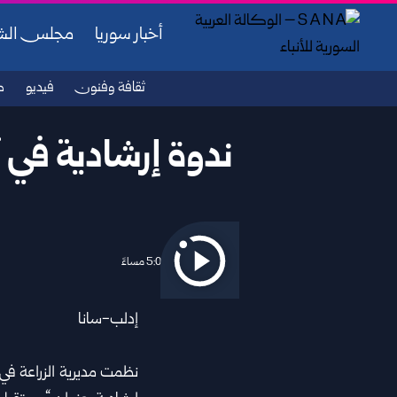
أخبار سوريا
مجلس ال
ثقافة وفنون
فيديو
ص
ندوة إرشادية في 
2026/06/30 5:01 مساءً
إدلب-سانا
نظمت مديرية الزراعة ف