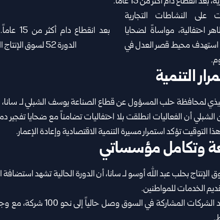
 انقطاع دام أكثر من 15 عاماً.
ت على النشاطات التجارية
ر احتفالية، مواساةً لضحايا
ذي استهدف محيط قصر العدل في
م.
رار التنمية
يذي لمحافظة حلب المسؤول عن قطاع الصناعة يوسف الشبلي لـ سانا، بدء
 الشبلي أن الفعاليات انطلقت بلا احتفاليات تضامناً مع ضحايا تفجير دم
هذا التوقيت تؤكد استمرار مسيرة التنمية الاقتصادية وإعادة الإعمار.
ة وتكامل مؤسساتي
الإنتاج بحلب عبد الله أوسو لـ سانا، أن الدورة الحالية تشهد استضافة ال
يم الخدمات للمواطنين.
وبيّن أوسو لـ سانا أن عدد الشركات المشار
.