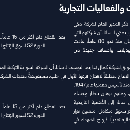
والفعاليات التجارية
ر المدير العام لشركة مكي
 مكي لـ سانا، أن شركتهم التي
تعمل في هذا المجال منذ نحو 80 عاماً، عادت
وديلات وأصناف جديدة من
ويق لشركة كمال آغا ريما اليوسف لـ سانا، أن الشركة السورية التركية ال
إنتاج منطلقاً لافتتاح فرعها الأول في حلب، مستعرضةً منتجات الشركة
نذ تأسيس معملها عام 1947.
 ومنهم برهان بيطار وحسام
سانا، إلى الأهمية التاريخية
 تسوق متكامل، مثمنين قرار
الية تقديراً لأرواح الشهداء في