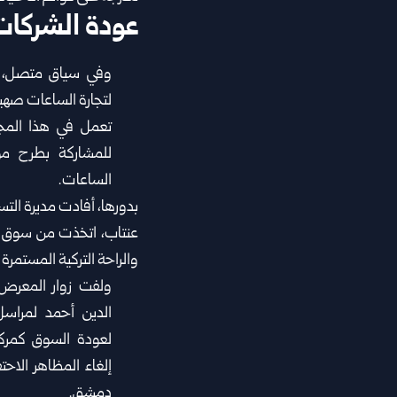
عودة الشركات 
وفي سياق متصل، ذك
لتجارة الساعات صهيب
للمشاركة بطرح م
الساعات.
بدورها، أفادت مديرة التس
عنتاب، اتخذت من سوق ال
والراحة التركية المستمرة م
ولفت زوار المعرض،
الدين أحمد لمراسل 
لعودة السوق كمركز
إلغاء المظاهر الاحتف
دمشق.