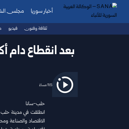
أخبار سوريا
مجلس ال
ثقافة وفنون
فيديو
ص
2026/07/02 11:50 مساءً
حلب-سانا
انطلقت في مدينة
حلب
ا
الاقتصاد والصناعة ومح