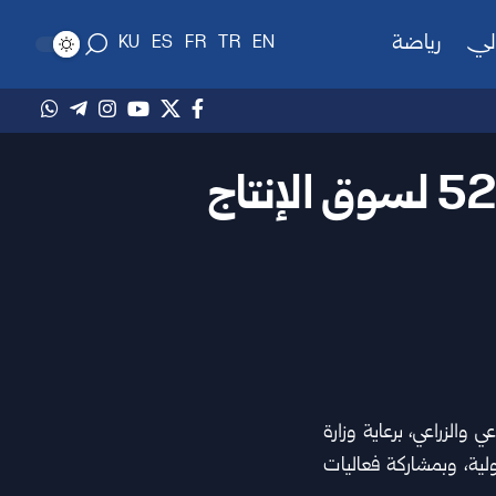
لي
رياضة
KU
ES
FR
TR
EN
بعد انقطاع دام أكثر من 15 عاماً.. انطلاق الدورة 52 لسوق الإنتاج
ي والزراعي
، برعاية وزارة
ية، وبمشاركة فعاليات