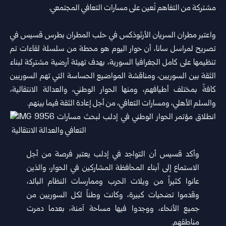
‏مشتركة من التفاهم تُعين على مسارات التعافي المجتمعي.‏
‏ ‏
واعتبر مطران السريان الأرثوذكس في حلب المطران بطرس قسيس في
‏تصريح لمراسل سانا، أن حوار اليوم هو محطة من سلسلة لقاءات تم
‏تنظيمها على كامل الجغرافيا السورية، بهدف تهيئة أرضية مشتركة لبناء
‏الثقة بين السوريين، ومناقشة المواضيع الحساسة التي تهم السوريين
كافةً ‏بمختلف أطيافهم، ومنها الحوار الوطني، والعدالة الانتقالية،
والسلم الأهلي، ‏ومسارات التعافي، من أجل إعادة الثقة فيما بينهم.‏
وأكد قسيس أن التواجد في إدلب يعتبر فرصة من أجل
الاستماع إلى أبناء ‏المحافظة المشاركين في الحوار، والذين
عانوا كثيراً من ويلات الحرب ‏وممارسات النظام البائد،
وقدموا تضحيات كبيرة، وكانت وطناً لكل السوريين ‏من
جميع الأنحاء، ووجدوا فيها مساحة آمنة، بعدما دمرت
مناطقهم.‏