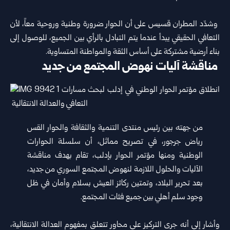
‏ ‏وشدّد المطران قسيس على أن الحوار ضرورة وطنية وروحية معاً، لأن
‏التعافي الحقيقي يبدأ عندما يتم التبادل بالرأي بين الجميع، للوصول إلى
بناء ‏أرضية مشتركة على أساس الثقة والمواطنة المتساوية.‏
‏ مناقشة آليات نهوض المجتمع من جديد ‏
من جهته بين رئيس منتدى التنمية والثقافة والحوار القس
رياض جرجور، في تصريح مماثل، أن سلسلة الحوارات
الوطنية ومنها مؤتمر الحوار بإدلب، ‏تقام بهدف مناقشة
الآليات والحلول اللازمة لنهوض المجتمع السوري من ‏جديد،
بعد تحرير البلاد، وتمتين ركائز العيش بسلام وأمان في ظل
وجود ‏سلم أهلي بين جميع فئات المجتمع.‏
‏ ‏
وأشار إلى أنه جرى التركيز على محاور تتعلق بمفهوم العدالة الانتقالية،