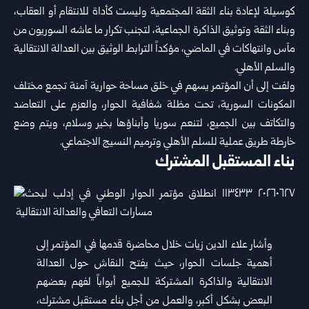
كوسيلة لإعادة بناء الثقة المجتمعية وليست كأداة للانتقام أو العقاب،
وبناء ‏الثقة وتوثيق الذاكرة الجماعية، لتجنب تكرار ما عاشه السوريون من
مآس ‏وانتهاكات في الماضي، مؤكداً الترابط الوثيق بين العدالة الانتقالية
والسلم ‏الأهلي.‏
ولفت إلى أن المؤتمر يسهم في خلق مساحة حوارية آمنة تجمع مختلف
‏المكونات السورية، تحت مظلة شفافية الحوار، والعزم على التعاضد
‏والتكاتف بين الجميع، لتنعم سوريا وأبناؤها بخير وسلام، ويتم وضع
خارطة ‏طريق عملية للسلم الأهلي وترميم النسيج الاجتماعي.‏‏ ‏
بناء المستقبل المشترك
وأشار علاء الدين زيات خلال محاضرة قدمها في المؤتمر إلى
أهمية جلسات ‏الحوار، حيث يفتح النقاش حول العدالة
الانتقالية والذاكرة المشتركة للجميع ‏أبواباً لفهم بعضهم
البعض بشكل أكبر، والعمل من أجل بناء مستقبل مشترك،