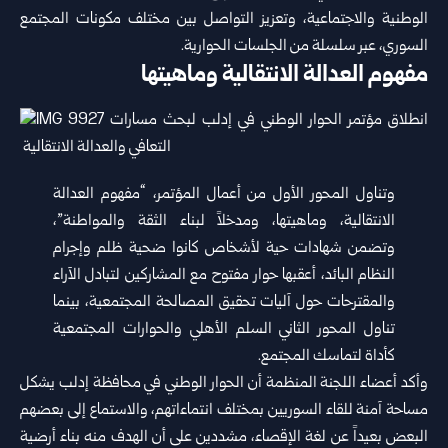
‏الوطنية والاجتماعية، وتعزيز التواصل بين مختلف مكونات المجتمع
‏السوري، عبر سلسلة من الجلسات الحوارية.‏‏ ‏
مفهوم العدالة الانتقالية وماهيتها
وتناول المحور الأول من أعمال المؤتمر، “مفهوم العدالة
الانتقالية، وماهيتها، ‏ومدخلاً لبناء الثقة والمواطنة”،
وتضمن شهادات حية لأشخاص كانوا ضحية ‏ظلم وإجرام
النظام البائد، أعقبها حوار مفتوح مع المشاركين لتبادل الآراء
‏والمقترحات حول آليات تحقيق المصالحة المجتمعية، بينما
تناول المحور ‏الثاني السلم الأهلي والحوارات المجتمعية
كأداة لتماسك المجتمع.‏
‏وأكد أعضاء اللجنة المنظمة أن الحوار الوطني في محافظة إدلب يشكل
‏مساحة آمنة للقاء السوريين بمختلف انتماءاتهم، والاستماع إلى بعضهم
‏البعض بعيداً عن لغة الإقصاء، مشددين على أن الهدف منه بناء أرضية