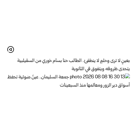
بعينٍ لا ترى وحلمٍ لا ينطفئ.. الطالب حنا بسام خوري من السقيلبية
يتحدى ظروفه ويتفوق في الثانوية