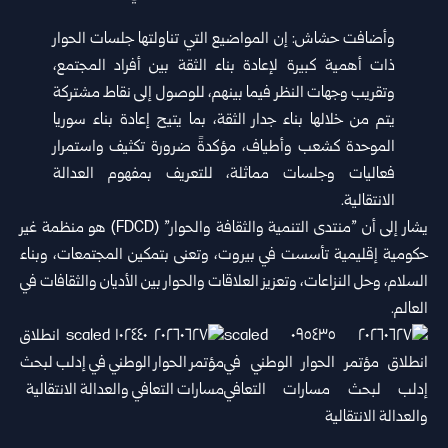
وأضافت حشاش: إن المواضيع التي تناولتها جلسات الحوار
ذات أهمية ‏كبيرة لإعادة بناء الثقة بين أفراد المجتمع،
وتقريب وجهات النظر فيما بينهم، ‏للوصول إلى نقاط مشتركة
يتم من خلالها بناء جدار الثقة، بما يتيح إعادة ‏بناء سوريا
الموحدة كشعب وأطياف، مؤكدةً ضرورة تكثيف واستمرار
‏فعاليات وجلسات مماثلة، للتعريف بمفهوم العدالة
الانتقالية. ‏
‏يشار إلى أن ‏”منتدى التنمية والثقافة والحوار” (‏FDCD‏) هو منظمة غير
‏حكومية إقليمية ‏تأسست في بيروت، وتعنى بتمكين المجتمعات، وبناء
السلام، ‏وحل ‏النزاعات، وتعزيز العلاقات والحوار بين الأديان والثقافات في
العالم.‏