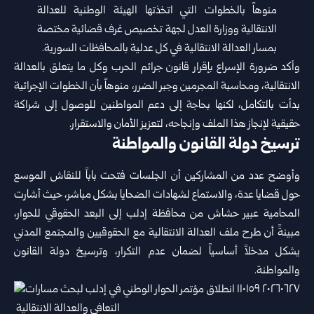
‏منوهاً بالخطوات التي اتخذتها الهيئة الوطنية للعدالة
الانتقالية ووزارة العدل ‏لجهة تخصيص غرف قضائية مختصة
بمسار العدالة الانتقالية في كل عدلية ‏بالمحافظات السورية.‏
وأكد ضرورة الإسراع بإقرار قانون جرائم الحرب وكل ما يتعلق بالعدالة
‏الانتقالية، ومحاسبة المجرمين وجبر الضرر، منوهاً بأن الخطوات الإجرائية
‏بدأت بالتكامل، لكنها بحاجة إلى دعم المواطنين للوصول إلى شراكة
حقيقية ‏لإنجاز هذا الملف وإنجاحه، لتعزيز الأمان والاستقرار.‏
ترسيخ دولة القانون والمواطنة
وأوضح عدد من المشاركين أن الجلسات فتحت باباً للنقاش الموسع
حول ‏قضايا عدة، والاستماع لشهادات الضحايا بشكل مباشر، حيث أشارت
‏المحامية عبير حشاش من محافظة إدلب إلى البعد الحقوقي للحوار،
مبينةً ‏أن طرح ملف العدالة الانتقالية مع الحقوقيين والمجتمع المدني
يشكل مدخلاً ‏أساسياً لضمان عدم التكرار، وترسيخ دولة القانون
والمواطنة.‏