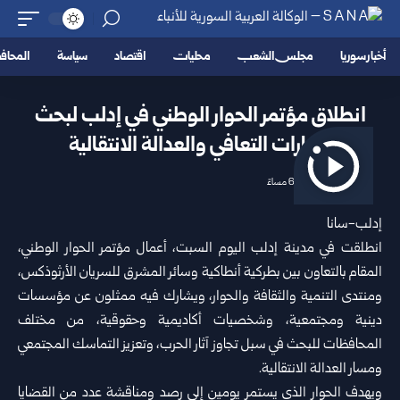
أخبار سوريا
مجلس الشعب
محليات
اقتصاد
سياسة
المحا
انطلاق مؤتمر الحوار الوطني في إدلب لبحث
مسارات التعافي والعدالة ‏الانتقالية ‏‏
2026/06/27 6:38 مساءً
‏إدلب-سانا‏ ‏
انطلقت في مدينة
إدلب
اليوم السبت، أعمال مؤتمر الحوار الوطني،
المقام ‏بالتعاون بين بطركية أنطاكية وسائر المشرق للسريان الأرثوذكس،
ومنتدى ‏التنمية والثقافة والحوار، ويشارك فيه ممثلون عن مؤسسات
دينية ومجتمعية، ‏وشخصيات أكاديمية وحقوقية، من مختلف
المحافظات للبحث في سبل تجاوز ‏آثار الحرب، وتعزيز التماسك المجتمعي
ومسار
العدالة الانتقالية
.‏‏
‏ويهدف الحوار الذي يستمر يومين إلى رصد ومناقشة عدد من القضايا