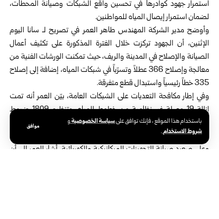
استمرار جهود كوادرها في ‏تحسين واقع الشبكات وصيانة المحطات،
لضمان استمرار ‏إيصال المياه للمواطنين‎.‎
وأوضح مدير الشركة المهندس طاهر العمر في تصريح ‏لـ سانا اليوم
الإثنين، أن الجهود تركزت خلال الفترة ‏المذكورة على تكثيف أعمال
الصيانة والإصلاح في ‏المدينة والريف، حيث تمكنت الورشات الفنية من
معالجة ‏وإصلاح 366 عطلاً وتسرّباً في شبكات المياه، إضافة ‏إلى إصلاح
335 خطاً رئيسياً واستبدال قطع متفرقة‎.‎
وفي إطار مكافحة التعديات على الشبكات العامة، بيّن ‏العمر أنه تمت
إزالة 19 وصلة غير نظامية من خطوط ‏المياه، وتنظيم 1809 ضبوط
سياسة الخصوصية
باستخدام هذا الموقع ، فإنك توافق على
و
مخالفات، وذلك في إطار ‏جهود المؤسسة للحفاظ على الموارد المائية
موافق
شروط الاستخدام
.
ومنع الهدر‎.‎
وعلى صعيد صيانة التجهيزات الميكانيكية والكهربائية، ‏أشار العمر إلى أن
المؤسسة أنجزت صيانة 28 مضخة ‏ومحركاً، وإصلاح وتركيب 9
غواصات، إلى جانب ‏تبديل رولمانات لـ 8 مضخات، وصيانة 8 مجموعات
‏توليد، وتركيب 25 لوحة تحكم، فضلاً عن تنفيذ 24 عملاً ‏كهربائياً، تضمنت
إصلاحات وتركيب قواطع ‏وكونتاكتورات للمحطات، إضافةً إلى استمرار
العمل في ‏إعادة تأهيل 11 محطة ضخ لرفع كفاءة الأداء التشغيلي‎.‎