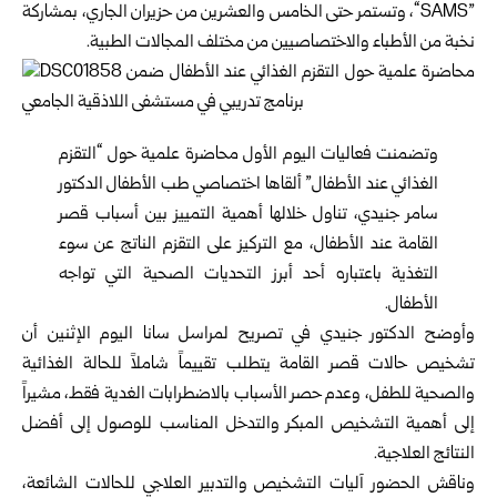
“SAMS”‎، وتستمر ‏حتى الخامس والعشرين من حزيران الجاري، بمشاركة
نخبة من الأطباء ‏والاختصاصيين من مختلف المجالات الطبية‎.‎
وتضمنت فعاليات اليوم الأول محاضرة علمية حول “التقزم
الغذائي عند ‏الأطفال” ألقاها اختصاصي طب الأطفال الدكتور
سامر جنيدي، تناول خلالها ‏أهمية التمييز بين أسباب قصر
القامة عند الأطفال، مع التركيز على التقزم ‏الناتج عن سوء
التغذية باعتباره أحد أبرز التحديات الصحية التي تواجه
‏الأطفال‎.‎
وأوضح الدكتور جنيدي في تصريح لمراسل سانا اليوم الإثنين أن
تشخيص ‏حالات قصر القامة يتطلب تقييماً شاملاً للحالة الغذائية
والصحية للطفل، ‏وعدم حصر الأسباب بالاضطرابات الغدية فقط، مشيراً
إلى أهمية التشخيص ‏المبكر والتدخل المناسب للوصول إلى أفضل
النتائج العلاجية‎.‎
وناقش الحضور آليات التشخيص والتدبير العلاجي للحالات الشائعة،