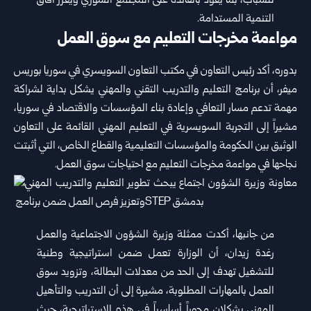
للشباب، بما يعود بالفائدة على المجتمع السوري ويعزز آفاق
التنمية المستدامة.‏
مواءمة مخرجات التعليم مع سوق العمل
بدوره، أكد رئيس التعاون في مكتب التعاون السويسري في سوريا بوريس
ميفر، أن برنامج التعليم والتدريب التقني والمهني يشكل ‏بداية لشراكة
مهمة تدعم مسار التعافي وإعادة بناء المؤسسات والاقتصاد في سوريا،
مشيراً إلى التجربة السويسرية في التعليم المهني ‏القائمة على التعاون
الوثيق بين الحكومة والمؤسسات التعليمية والقطاع الخاص، التي أثبتت
نجاحها في مواءمة مخرجات التعليم مع ‏احتياجات سوق العمل.‏
من جانبها، أكدت ممثلة وزيرة الشؤون الاجتماعية والعمل
رغدة زيدان، أن الوزارة تعمل ضمن استراتيجية وطنية
للتشغيل تهدف إلى ‏الحد من معدلات البطالة، وتزويد سوق
العمل بالمهارات المطلوبة، مشيرة إلى أن التدريب والتأهيل
المهني يشكلان محوراً أساسياً في ‏هذه الاستراتيجية، حيث