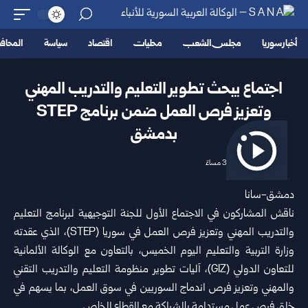
أخبار سوريا
مجلس الشعب
محليات
اقتصاد
سياسة
المحا
اجتماع يبحث تطوير التعليم والتدريب المهني
وتعزيز فرص العمل ضمن برنامج ‏STEP
بدمشق
2026/06/18 3:09 مساءً
دمشق-سانا‏
ناقش المشاركون في الاجتماع الأول للجنة التوجيهية لبرنامج التعليم
والتدريب المهني وتعزيز فرص العمل في
سوريا
(‏STEP‏)، الذي ‏عقدته
وزارة التربية والتعليم
اليوم الخميس، بالتعاون مع الوكالة الألمانية
للتعاون الدولي (‏GIZ‏)، آليات تطوير منظومة التعليم ‏والتدريب التقني
والمهني وتعزيز فرص اندماج السوريين في سوق العمل، بما يسهم في
خلق فرص عمل مستدامة بالشراكة مع القطاع ‏الخاص.‏