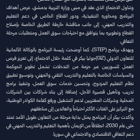
وتناول ‏الاجتماع الذي عقد في مبنى وزارة التربية بدمشق، عرض أهداف
البرنامج ومحاوره التنفيذية، ودور القطاع الخاص في دعم التعليم
‏والتدريب المهني، إلى جانب مناقشة خارطة الطريق الخاصة بإصلاح
القطاع وتطويره بما يتوافق مع احتياجات سوق العمل ‏ومتطلبات مرحلة
التعافي.‏
ويهدف برنامج (‏STEP‏)، كما أوضحت رئيسة البرنامج بالوكالة الألمانية
للتعاون الدولي (‏GIZ‏)جوليا بيكر في كلمة خلال الاجتماع، إلى ‏تعزيز فرص
العمل للسوريين عبر حزمة من التدخلات تشمل تطوير الحوكمة
والسياسات الخاصة بالتعليم والتدريب التقني والمهني، ‏وتوسيع تطبيق
نظام التعليم المزدوج، وتحسين خدمات سوق العمل، وتنفيذ برامج
تدريب وتأهيل قصيرة الأجل، إضافة إلى بناء ‏شراكات بين الشركات
المحلية وشركات المغتربين لدعم التشغيل ورفع كفاءة الكوادر الوطنية،
مع التركيز على الفئات الأكثر احتياجاً ‏والعائدين إلى مناطقهم.‏
وأكدت بيكر أن البرنامج يمثل بداية مرحلة من التعاون طويل الأمد تمتد
حتى عام 2030، انطلاقاً من الإيمان بأهمية التعليم والتدريب ‏المهني في
دعم التعافي الاقتصادي والاجتماعي في سوريا.‏