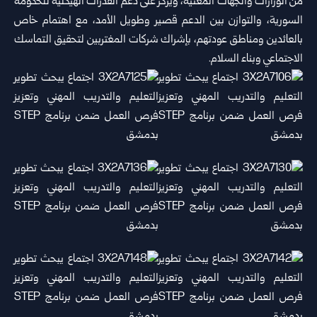
من الوزارات والجهات المعنية، ويركز على دعم القدرات الهيكلية للحكومة
السورية، والتوازن بين الدعم قصير ‏وطويل الأمد، مع اهتمام خاص
بالعائدين ومناطق عودتهم، بإشراك شركات المغتربين لتحقيق التماسك
الاجتماعي وبناء السلام.‏