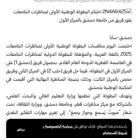
تاريخ النشر: 2025/12/14 11:27 مساءً
اخر تحديث: 2025/12/15 2:01 صباحًا
دمشق-سانا
اختتمت اليوم منافسات البطولة الوطنية الأولى لمناظرات الجامعات
2025 باللغة العربية، والمؤهلة للبطولة الدولية لمناظرات الجامعات
في العاصمة القطرية الدوحة العام القادم، بحصول فريق (دمشق 1) على
المركز الأول في البطولة، فيما حل فريق (حلب 2) في المركز الثاني وفريق
حمص بالمركز الثالث، وذلك بنتيجة المناظرة النهائية التي أقيمت في
المكتبة الوطنية بدمشق.
وتهدف البطولة التي تنظمها
وزارة التعليم العالي والبحث العلمي
،
بالشراكة مع مركز مناظرات قطر، وجامعة دمشق، ووزارة الثقافة، تحت
شعار “صوتٌ يُسمع وحوارٌ يجمع”، إلى تعزيز مهارات التفكير النقدي
والتعبير باللغة العربية بين طلاب الجامعات السورية، ونشر ثقافة
سياسة الخصوصية
باستخدام هذا الموقع ، فإنك توافق على
و
المناظرة والحوار البنّاء بين الطلاب، وبناء قدراتهم على النقاش المتوازن،
موافق
شروط الاستخدام
.