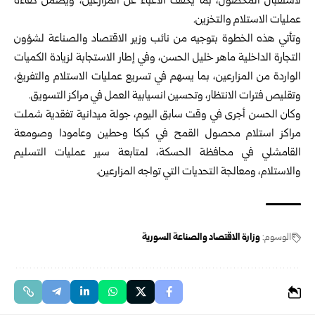
لاستقبال المحصول، بما يخفف الأعباء عن ‏المزارعين، ويضمن كفاءة
عمليات الاستلام والتخزين‎.‎
وتأتي هذه الخطوة بتوجيه من نائب وزير الاقتصاد والصناعة لشؤون
التجارة الداخلية ‏ماهر خليل الحسن، وفي إطار الاستجابة لزيادة الكميات
الواردة من المزارعين، بما يسهم ‏في تسريع عمليات الاستلام والتفريغ،
وتقليص فترات الانتظار، وتحسين انسيابية العمل ‏في مراكز التسويق‎.‎
وكان الحسن أجرى في وقت سابق اليوم، جولة ‏ميدانية تفقدية شملت
مراكز استلام ‏محصول القمح في كبكا وحطين وعامودا وصومعة
القامشلي في محافظة الحسكة، لمتابعة ‏سير عمليات التسليم
والاستلام، ومعالجة التحديات التي تواجه المزارعين‎.‎
الوسوم:
وزارة الاقتصاد والصناعة السورية