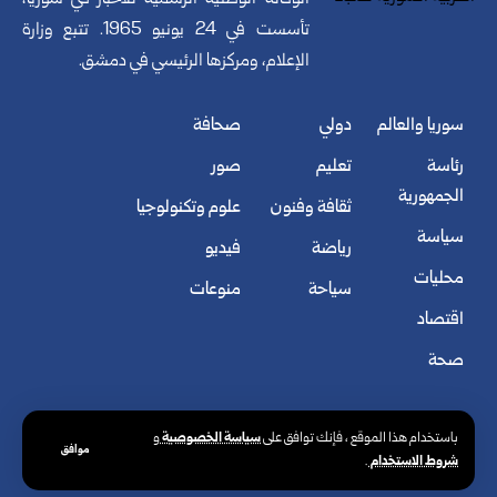
تأسست في 24 يونيو 1965. تتبع وزارة
الإعلام، ومركزها الرئيسي في دمشق.
سوريا والعالم
دولي
صحافة
رئاسة
تعليم
صور
الجمهورية
ثقافة وفنون
علوم وتكنولوجيا
سياسة
رياضة
فيديو
محليات
سياحة
منوعات
اقتصاد
صحة
سياسة الخصوصية
باستخدام هذا الموقع ، فإنك توافق على
و
موافق
شروط الاستخدام
.
© الوكالة العربية السورية للأنباء. كافة الحقوق محفوظة.