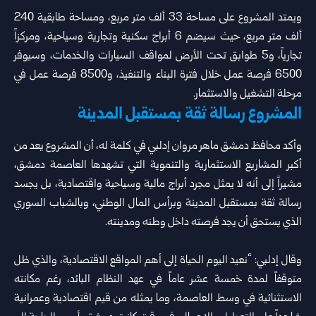
ويمتد المشروع على مساحة 33 ألف متر مربع، ومساحة طابقية 240
ألف متر مربع، حيث سيضم 6 أبراج سكنية وتجارية وسياحية، ومركزاً
تجارياً، و5 طوابق تحت الأرض لمواقف السيارات والخدمات، وسيوفر
6500 فرصة عمل خلال فترة البناء والتنفيذ، و8500 فرصة عمل في
مرحلة التشغيل والاستثمار.
المشروع رسالة ثقة بمستقبل المدينة
وأكد محافظ دمشق ماهر مروان إدلبي في كلمة له، أن المشروع يعد من
أكبر المشاريع الاستثمارية والتنموية التي تشهدها العاصمة دمشق،
مشيراً إلى أنه لا يمثل مجرد أبراج مالية وسياحية واقتصادية، بل يجسد
رسالة ثقة بمستقبل المدينة وبرأس المال الوطني، وبالشباب السوري
الذي يستحق أن يجد فرصته داخل وطنه ومدينته.
وقال إدلبي: “نعيد اليوم الحياة إلى أهم المواقع الاقتصادية، والذي ظل
متوقفاً لمدة خمسة عشر عاماً في عهد النظام البائد، رغم مكانته
الاستثنائية في وسط العاصمة، وما يمثله من قيم اقتصادية وعمرانية