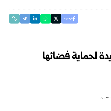
فيسبوك
دة لحماية فضائها