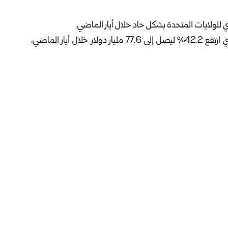
ري للولايات المتحدة
بشكل حاد خلال أيار الماضي.
ونقلت شبكة “سي إن إن” عن الوزارة قولها: إن العجز التجاري ارتفع 42.2% ليصل إلى 77.6 مليار دولار خلال أيار الماضي،
أمريكية 3.3% لتبلغ 395.3 مليار دولار، مدفوعة بقفزة واردات السلع الرأسمالية إلى مستوى قياسي بلغ
لى الإطلاق، مدعومة بارتفاع الشحنات خلال فترة الصراع في
استثمارات في الذكاء الاصطناعي واردات السلع الرأسمالية إلى
الاقتصاد الأمريكي خلال الربع الثاني من العام الجاري.
التحدي الأوروبي الكبير” للذكاء الاصطناعي في الأمن السيبراني،
لوجية للقارة.
التنفيذ تدريجياً، إضافة إلى توجيهات وأنظمة تعزز حماية البنية