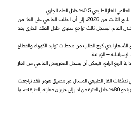
بيعي 0.5% خلال العام الجاري.
وأشارت الوكالة وفقاً لـ “رويترز” في تقريرها عن سوق الغاز للربع الثالث من 2026، إلى أن الطلب العالمي على الغاز من
% أو ⁠20 مليار متر مكعب خلال العام، ليسجل ثالث تراجع سنوي خلال العقد الجاري بعد
الأسعار الذي كبح ‌الطلب من محطات توليد الكهرباء والقطاع
سرائيلية – الإيرانية.
اية ⁠الربع الرابع، فيمكن أن يسجل المعروض العالمي من الغاز
في تدفقات الغاز ‌الطبيعي ⁠المسال عبر مضيق هرمز، فقد تراجعت
إمدادات الغاز ⁠من قطر والإمارات بشكل حاد، وانخفض الإنتاج بنحو 80% خلال الفترة من آذار إلى حزيران مقارنة بالفترة نفسها