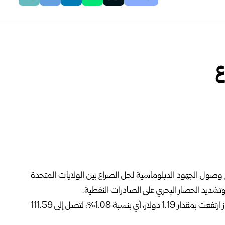
ع
مع وصول الجهود الدبلوماسية لحل الصراع بين الولايات المتحدة
تشديد الحصار البحري على الصادرات النفطية.
وذكرت وكالة “رويترز” أن العقود الآجلة لخام برنت تسليم تموز ارتفعت بمقدار 1.19 دولار، أي بنسبة 1.08%، لتصل إلى 111.59