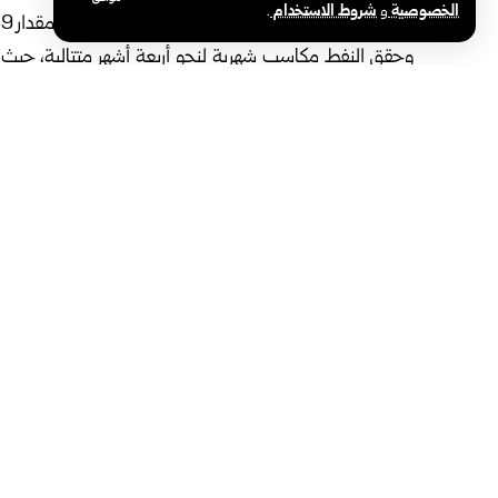
الخصوصية
و
شروط الاستخدام
.
كما زادت العقود الآجلة لخام غرب تكساس الوسيط بمقدار 39 سنتاً، لتستقر عند 105.46 دولار للبرميل.
وحقق النفط مكاسب ⁠شهرية لنحو أربعة أشهر متتالية، حي
126.41 دولار للبرميل في الآونة الأخيرة وهو أعلى مستوى له منذ آذار 2022.
الوسوم:
أسعار النفط العالمية
إيران
الولايات المتحدة
مشاركة هذه المقالة
اقتصاد
“سيريا هايتك 