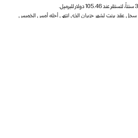
ث سجل عقد برنت لشهر حزيران الذي انتهى أجله أمس الخميس
فيسبوك
12” يشهد اتفاقيات لتعزيز الحوسبة