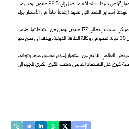
أعلنت إدارة الرئيس الأمريكي دونالد ترامب اليوم الخميس عزمها إقراض شركات الطاقة ما يصل إلى 92.5 مليون برميل من
هدئة أسواق النفط التي تشهد ارتفاعاً حاداً في الأسعار جراء
وذكرت وكالة “رويترز” أن هذه الكمية تأتي كجزء من التزام أمريكي بسحب إجمالي 172 مليون برميل من احتياطاتها، ضمن
اتفاق دولي أوسع تم التوصل إليه في آذار الماضي مع أكثر من 30 دولة عضو في وكالة الطاقة الدولية، يهدف إلى ضخ نحو
لمعروض العالمي الناجم عن استمرار إغلاق مضيق هرمز وتوقف
 كبرى على الاقتصاد العالمي دفعت القوى الكبرى للجوء إلى
فيسبوك