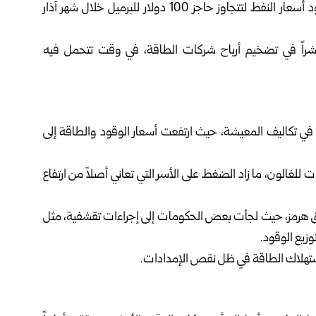
وقد أدى اضطراب حركة الملاحة وارتفاع المخاطر إلى صعود أسعار النفط لتتجاوز حاجز 100 دولار للبرميل خلال شهر آذار
باشراً في تضخيم أرباح شركات الطاقة، في وقت تتحمل فيه
ً في تكاليف المعيشة، حيث ارتفعت أسعار الوقود والطاقة إلى
ت المتحدة، بلغ متوسط سعر البنزين نحو 4 دولارات للغالون، ما زاد الضغط على الأسر التي تعاني أصلاً من ارتفاع
يق هرمز، حيث لجأت بعض الحكومات إلى إجراءات تقشفية، مثل
زيع الوقود.
د استهلاك الطاقة في ظل نقص الإمدادات.