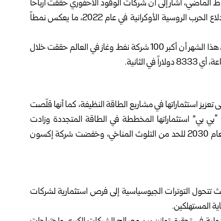
ط الماضي، أشار إلى أن شركات الوقود الأحفوري حققت أرباحاً
تقارب نصف تريليون دولار خلال السنوات الأربع التي تلت اندلاع الحرب الروسية الأوكرانية في عام 2022، ما يعكس نمطاً
كما أظهر تحليل أجرته شركة ريستاد إنرجي وصحيفة الغارديان هذا الشهر أن أكبر 100 شركة نفط وغاز في العالم حققت خلال
 تعزيز استثماراتها في مشاريع الطاقة النظيفة، كما أنها قلّصت
“بي بي” استثماراتها المخططة في الطاقة المتجددة وزادت
إنفاقها على النفط والغاز، وخففت شركة شل من أهدافها لعام 2030 للحد من التلوث المناخي، وخفضت شركة إكسون
يث تتحول التوترات الجيوسياسية إلى فرص استثمارية لشركات
ية المستهلكين.