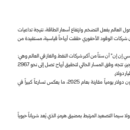
ل العالم بفعل التضخم وارتفاع أسعار الطاقة، نتيجة تداعيات
ة أن شركات الوقود الأحفوري حققت أرباحاً قياسية، مستفيدة من
 إن إن” أن ستاً من أكبر شركات النفط والغاز في العالم وهي:
شيفرون، شل، بي بي، كونوكو فيليبس، إكسون، وتوتال إنيرجيز، تتجه وفق المسار الحالي لتحقيق أرباح تصل إلى نحو 2967
وبحسب التحليل، تمثل هذه الأرباح زيادة تُقدّر بنحو 37 مليون دولار يومياً مقارنة بعام 2025، ما يعكس تسارعاً كبيراً في
لا سيما التصعيد المرتبط بمضيق هرمز، الذي يُعد شرياناً حيوياً