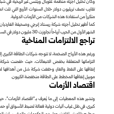
وكان تحليل أجرته منظمة غلوبال ويتنس غير الربحية في شبا
متكرراً من استفادة هذه الشركات من الأزمات الدولية.
الشهر الأول من الحرب أرباحاً تجاوزت 30 مليون دولار في الساعة، أي 8333 دولاراً في الثانية.
تراجع الالتزامات المناخية
ورغم هذه الأرباح الضخمة، لا تتوجه شركات الطاقة الكبرى إلى
التزاماتها المتعلقة بخفض الانبعاثات، حيث خفضت شركة 
موبيل إنفاقها المخطط على الطاقة منخفضة الكربون.
اقتصاد الأزمات
وتشير هذه المعطيات إلى ما يُعرف بـ”اقتصاد الأزمات”، ح
كبرى، في ظل غياب آليات دولية فعالة لضبط الأسواق أو حما