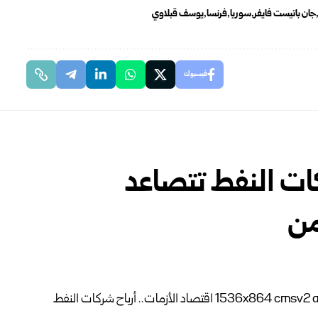
جان باتيست فايفر
سوريا
فرنسا
يوسف قبلاوي
فيسبوك
كات النفط تتصاعد
من