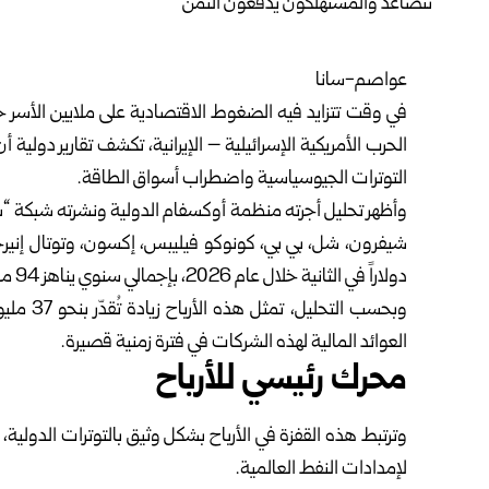
عواصم-سانا
في وقت تتزايد فيه الضغوط الاقتصادية على ملايين الأسر حو
الحرب الأمريكية الإسرائيلية – الإيرانية، تكشف تقارير دولي
التوترات الجيوسياسية واضطراب أسواق الطاقة.
وأظهر تحليل أجرته منظمة أوكسفام الدولية ونشرته شبكة “سي
دولاراً في الثانية خلال عام 2026، بإجمالي سنوي يناهز 94 مليار دولار.
العوائد المالية لهذه الشركات في فترة زمنية قصيرة.
محرك رئيسي للأرباح
وترتبط هذه القفزة في الأرباح بشكل وثيق بالتوترات الدولية، و
لإمدادات النفط العالمية.