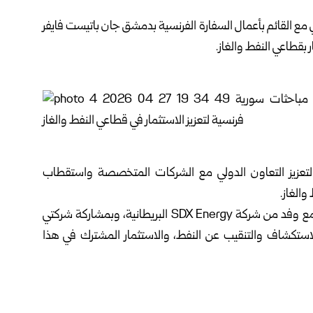
مع القائم بأعمال السفارة الفرنسية
بدمشق
جان باتيست فايفر
 بقطاعي النفط والغاز.
ل لتعزيز التعاون الدولي مع الشركات المتخصصة واستقطاب
الغاز.
وكانت الشركة السورية للبترول أجرت منذ يومين مباحثات مع وفد من شركة SDX Energy البريطانية، وبمشاركة شركتي
Aleph Commod لبحث فرص الاستكشاف والتنقيب عن النفط، والاستثمار المشترك في هذا