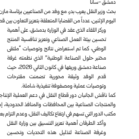
دمشق -سانا
بحث
وزير النقل
يعرب بدر، مع وفد من الصناعيين برئاسة مازن 
اليوم الإثنين، عدداً من القضايا المتعلقة بتعزيز التعاون بين ق
وركز اللقاء الذي عقد في الوزارة بدمشق، على أهمية
تحسين بيئة العمل الصناعي وتعزيز تنافسية المنتج
الوطني، كما تم استعراض نتائج وتوصيات “ملتقى
مختبر حلول الصناعة الوطنية” الذي نظمته غرفة
صناعة دمشق وريفها في كانون الثاني 2026، حيث
قدم الوفد وثيقة محورية تضمنت مقترحات
وتوصيات عملية ومصفوفة تنفيذية شاملة.
كما ناقش الجانبان دور قطاع النقل في دعم العملية الإنتاجي
والمنتجات الصناعية بين المحافظات والمنافذ الحدودية، إ
مكتب الدور التي تسهم في ارتفاع تكاليف النقل، وعدم التزام ب
وأكد الطرفان أهمية تعزيز التنسيق بين وزارة النقل
وغرفة الصناعة لتذليل هذه التحديات وتحسين