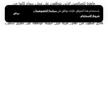
جاهزة للصائمين الذين يتوقفون على عجل، سواء كانوا من
السائقين أو العمال أو المسافرين، ليحصلوا على وجبة
سياسة الخصوصية
باستخدام هذا الموقع ، فإنك توافق على
و
موافق
شروط الاستخدام
.
ساخنة بأسعار رمزية تتناسب مع إمكاناتهم.
فادي صقور، من أهالي قرية جبل النوبة الواقعة على مفرق سلمى،
أوضح أن فكرة التنور جاءت أساساً لمساعدة الصائمين الذين قد يفاجئهم
موعد الإفطار وهم على الطريق، مبيناً أنهم يحاولون تقديم ما يستطيعون
من طعام وخدمات بسيطة بحسب الإمكانات.
وقال صقور: “نحن على طريق يشهد حركة مرور يومية، وكثير
من الناس قد يكونون صائمين ولم يتمكنوا من الوصول إلى
منازلهم قبل الإفطار، لذلك نحاول أن نقدم لهم فطاير ساخنة
بأسعار مقبولة، وأي شخص يدركه الإفطار على الطريق هو
ضيف مرحب به”.
ولا يقتصر الأمر على البيع فقط، إذ تتحول هذه الأفران في كثير من
الأحيان إلى مساحة للتكافل الاجتماعي، حيث يقدم بعض الأهالي الفطاير