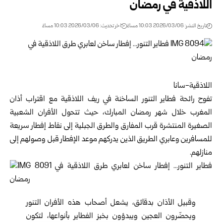
اللاذقية في رمضان
تاريخ النشر: 2026/03/06 10:03 مساءً
اخر تحديث: 2026/03/06 10:03 مساءً
اللاذقية-سانا
تفوح رائحة
فطاير التنور الساخنة
في ريف
اللاذقية
مع اقتراب أذان
المغرب خلال
شهر رمضان المبارك
، حيث تتحول الأفران الشعبية
الصغيرة المنتشرة قرب المفارق والطرق الجبلية إلى نقاط إفطار سريعة
للمسافرين وعابري الطريق الذين يدركهم موعد الإفطار قبل وصولهم إلى
منازلهم.
وقبيل الأذان بدقائق، يشعل أصحاب هذه الأفران التنور
ويحضّرون العجين ويبدؤون بخبز الفطاير بأنواعها، لتكون