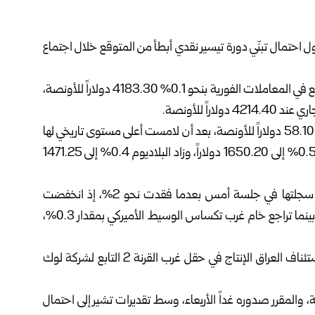
احتمال تبنّي دورة تيسير نقدي أبطأ من المتوقع خلال اجتماع
وذكرت شبكة “سي إن بي سي” عربية أن المعدن الأصفر تراجع في المعاملات الفورية بنحو 0.1% 4183.30 دولاراً للأونصة،
اً للأونصة.
وفي ما يخصّ المعادن النفيسة الأخرى، استقرّت الفضة عند 58.10 دولاراً للأونصة، بعد أن لامست أعلى مستوى تاريخي لها
عند 59.32 دولاراً يوم الجمعة الماضية، بينما ارتفع البلاتين 0.5% إلى 1650.20 دولاراً، وزاد البلاديوم 0.4% إلى 1471.25
من جهة أخرى تراجعت أسعار النفط، مواصلةً الخسائر التي سجلتها في جلسة أمس بعدما فقدت نحو 2%، إذ انخفضت
العقود الآجلة لخام برنت 0.2%، إلى 62.34 دولاراً للبرميل، بينما تراجع خام غرب تكساس الوسيط الأميركي بمقدار 0.3%،
وكان الخامان قد هبطا بأكثر من دولارٍ واحد أمس، عقب استئناف العراق الإنتاج في حقل غرب القرنة 2 التابع لشركة لوك
ة، والمقرر صدوره غداً الأربعاء، وسط تقديرات تشير إلى احتمال