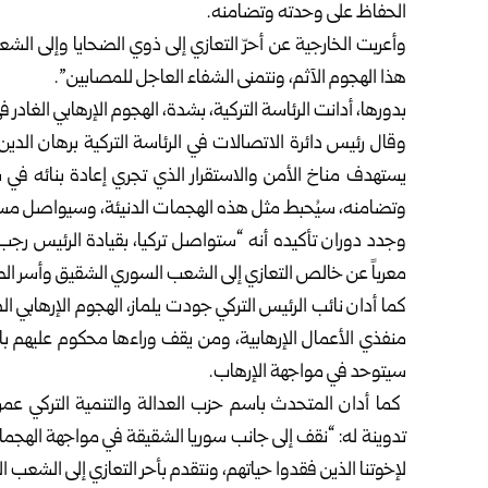
الحفاظ على وحدته وتضامنه.
وأعربت الخارجية عن أحرّ التعازي إلى ذوي الضحايا وإلى ال
هذا الهجوم الآثم، ونتمنى الشفاء العاجل للمصابين”.
بدورها، أدانت الرئاسة التركية، بشدة، الهجوم الإرهابي الغادر
وقال رئيس دائرة الاتصالات في الرئاسة التركية برهان ال
يستهدف مناخ الأمن والاستقرار الذي تجري إعادة بنائه في 
وتضامنه، سيُحبط مثل هذه الهجمات الدنيئة، وسيواصل مسيرته
وجدد دوران تأكيده أنه “ستواصل تركيا، بقيادة الرئيس رج
معرباً عن خالص التعازي إلى الشعب السوري الشقيق وأسر الضح
كما أدان نائب الرئيس التركي جودت يلماز، الهجوم الإرهابي
منفذي الأعمال الإرهابية، ومن يقف وراءها محكوم عليهم با
سيتوحد في مواجهة الإرهاب.
كما أدان المتحدث باسم حزب العدالة والتنمية التركي ع
تدوينة له: “نقف إلى جانب سوريا الشقيقة في مواجهة الهجما
لإخوتنا الذين فقدوا حياتهم، ونتقدم بأحر التعازي إلى الشعب 