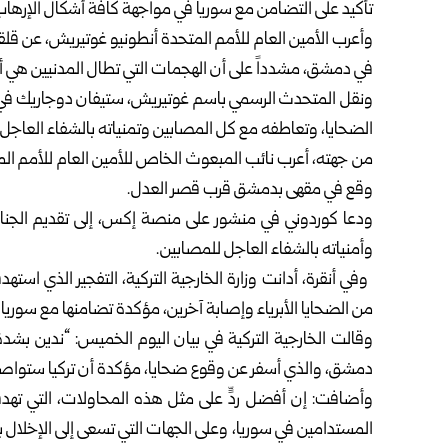
تأكيد على التضامن مع
سوريا
في مواجهة كافة أشكال الإرهاب
وأعرب الأمين العام للأمم المتحدة أنطونيو غوتيريش، عن قلق
في دمشق، مشدداً على أن الهجمات التي تطال المدنيين هي أف
ونقل المتحدث الرسمي باسم غوتيريش، ستيفان دوجاريك في تص
الضحايا، وتعاطفه مع كل المصابين وتمنياته بالشفاء العاجل 
من جهته، أعرب نائب المبعوث الخاص للأمين العام للأمم الم
وقع في مقهى بدمشق قرب قصر العدل.
ودعا كوردوني في منشور على منصة إكس، إلى تقديم الجناة أيا
وأمنياته بالشفاء العاجل للمصابين.
وفي أنقرة، أدانت وزارة الخارجية التركية، التفجير الذي اس
من الضحايا الأبرياء وإصابة آخرين، مؤكدة تضامنها مع سوريا.
وقالت الخارجية التركية في بيان اليوم الخميس: “ندين بشدة
دمشق، والذي أسفر عن وقوع ضحايا، مؤكدة أن تركيا ستواصل
وأضافت: إن أفضل ردٍّ على مثل هذه المحاولات، التي تهدف 
المستدامين في سوريا، وعلى الجهات التي تسعى إلى الإخلا