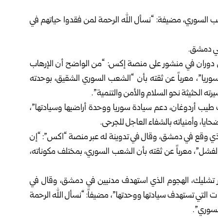
شعب السوري، مضيفة: “نسأل الله الرحمة لمن فقدوا حياتهم في
 في دمشق.
دين دوران في منشور على منصة إكس: “من الواضح أن الإرهاب
سوريا”، معرباً عن ثقته بأن “الشعب السوري الشقيق، بوحدته
 الحثيثة نحو السلام والأمن والتنمية”.
ب طيب أردوغان، دعم سيادة سوريا ووحدة أراضيها وسيادتها”،
ايا، وأمنياته بالشفاء العاجل للجرحى.
 الذي وقع في دمشق، وقال في تدوينة له عبر منصة “اكس”: “إن
لفشل”، معرباً عن ثقته بأن الشعب السوري، بمختلف مكوناته،
مر تشليك، الهجوم الذي استهدف مدنيين في دمشق، وقال في
ت التي تستهدف سيادتها ووحدتها”، مضيفاً: “نسأل الله الرحمة
السوري”.