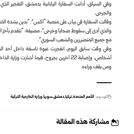
وفي السياق، أدانت السفارة اليابانية بدمشق، التفجير ا
والجرحى.
وقالت السفارة في بيان على منصة “اكس”: “ندين بشدة الان
والذي أدى إلى سقوط ضحايا وجرحى”، مضيفة: “نتقدم بأحرّ التع
مع جميع المتضررين والشعب السوري”.
أشخاص، وإصابة 22 آخرين بجروح، فيما أشارت و
ومن يقف وراءه.
الوسوم:
الأمم المتحدة
تركيا
دمشق
سوريا
وزارة الخارجية التركية
مشاركة هذه المقالة