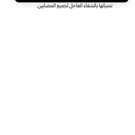
تمنياتها بالشفاء العاجل لجميع المصابين.
وأكدت تضامن العراق الكامل مع سوريا بهذا الظرف الأليم، 
الآمنين والأماكن العامة، وتشكل انتهاكاً صارخاً للقيم الإنساني
وقتل 6 أشخاص وأصيب 22 آخرون بجروح جراء انفجار عبوة ناسفة داخل أحد مقاهي منطقة الحجاز ‏بدمشق.
الوسوم:
العراق
دمشق
سوريا
وزارة الخارجية العراقية
مشاركة هذه المقالة